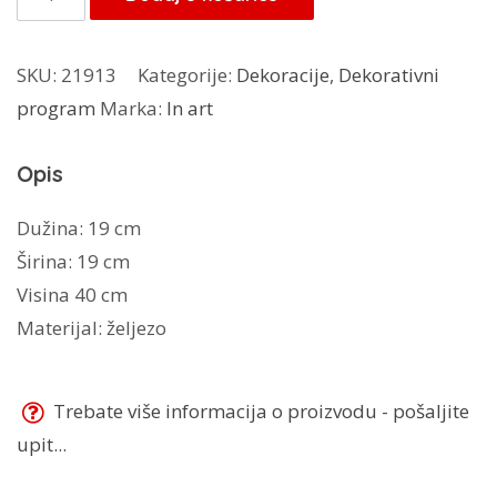
48,00 KM.
art
svijećnjak
SKU:
21913
Kategorije:
Dekoracije
,
Dekorativni
2/1
program
Marka:
In art
količina
Opis
Dužina: 19 cm
Širina: 19 cm
Visina 40 cm
Materijal: željezo
Trebate više informacija o proizvodu - pošaljite
upit...