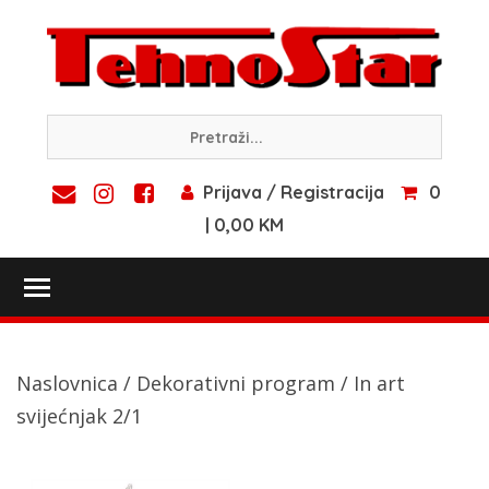
Skip
to
content
Prijava / Registracija
0
| 0,00 KM
Toggle main menu visibility
Naslovnica
/
Dekorativni program
/ In art
svijećnjak 2/1