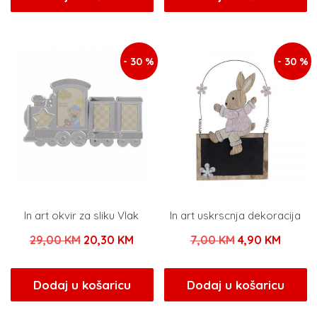
je:
25,00 KM.
je:
9,00 
50,00 KM.
18,00 KM.
- 30 %
- 30 %
In art okvir za sliku Vlak
In art uskrscnja dekoracija
Izvorna
Trenutna
Izvorna
Trenu
29,00
KM
20,30
KM
7,00
KM
4,90
KM
cijena
cijena
cijena
cijena
bila
je:
bila
je:
Dodaj u košaricu
Dodaj u košaricu
je:
20,30 KM.
je:
4,90 K