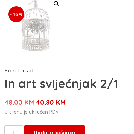
- 16 %
Brend:
In art
In art svijećnjak 2/1
Izvorna
Trenutna
48,00
KM
40,80
KM
cijena
cijena
U cijenu je uključen PDV
bila
je:
je:
40,80 KM.
In
Dodaj u košaricu