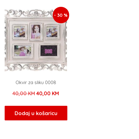
29,00 KM.
7,00 KM.
- 30 %
Okvir za sliku 0008
Izvorna
Trenutna
40,00
KM
40,00
KM
cijena
cijena
bila
je:
Dodaj u košaricu
je:
40,00 KM.
40,00 KM.