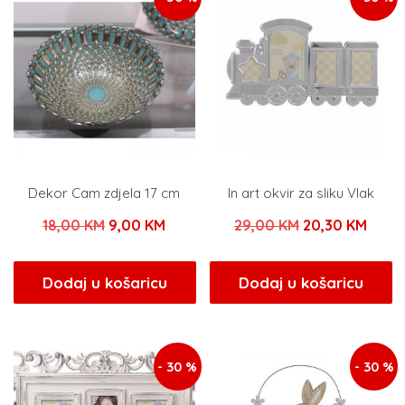
Dekor Cam zdjela 17 cm
In art okvir za sliku Vlak
Izvorna
Trenutna
Izvorna
Tren
18,00
KM
9,00
KM
29,00
KM
20,30
KM
cijena
cijena
cijena
cijen
bila
je:
bila
je:
Dodaj u košaricu
Dodaj u košaricu
je:
9,00 KM.
je:
20,30
18,00 KM.
29,00 KM.
- 30 %
- 30 %