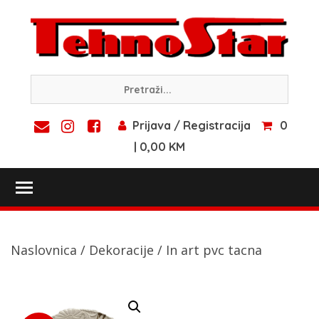
Skip
to
content
Prijava / Registracija
0
| 0,00 KM
Toggle main menu visibility
Naslovnica
/
Dekoracije
/ In art pvc tacna