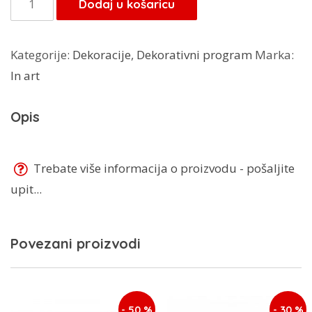
Dodaj u košaricu
8,00 KM.
art
pvc
Kategorije:
Dekoracije
,
Dekorativni program
Marka:
tacna
In art
količina
Opis
Trebate više informacija o proizvodu - pošaljite
upit...
Povezani proizvodi
- 50 %
- 30 %