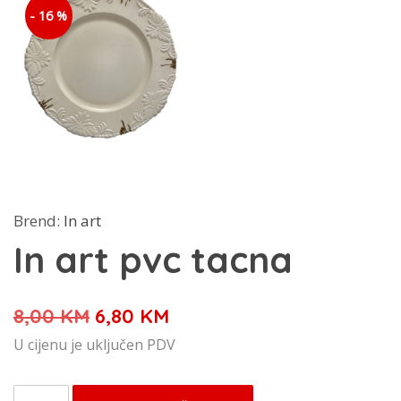
- 16 %
Brend:
In art
In art pvc tacna
Izvorna
Trenutna
8,00
KM
6,80
KM
cijena
cijena
U cijenu je uključen PDV
bila
je:
je:
6,80 KM.
In