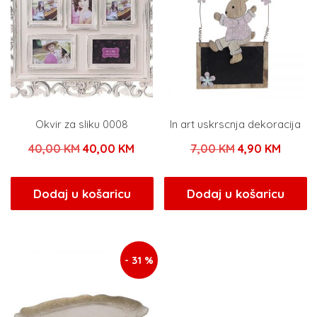
Okvir za sliku 0008
In art uskrscnja dekoracija
Izvorna
Trenutna
Izvorna
Trenu
40,00
KM
40,00
KM
7,00
KM
4,90
KM
cijena
cijena
cijena
cijena
bila
je:
bila
je:
Dodaj u košaricu
Dodaj u košaricu
je:
40,00 KM.
je:
4,90 K
40,00 KM.
7,00 KM.
- 31 %