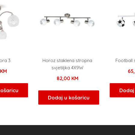
ora 3
Horoz staklena stropna
Football
svjetiljka 4X9W
0
KM
65
82,00
KM
košaricu
Dodaj 
Dodaj u košaricu