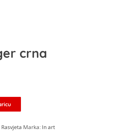
er crna
aricu
:
Rasvjeta
Marka:
In art