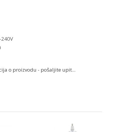
-240V
0
ja o proizvodu - pošaljite upit...