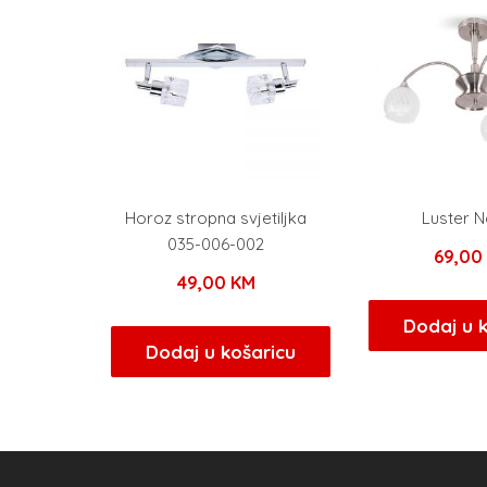
Horoz stropna svjetiljka
Luster N
035-006-002
69,0
49,00
KM
Dodaj u 
Dodaj u košaricu