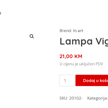
a
Brend:
In art
Lampa Vig
21,00
KM
U cijenu je uključen PDV
Lampa
Dodaj u koš
Viger
crna
SKU:
20102-
Kategorija
količina