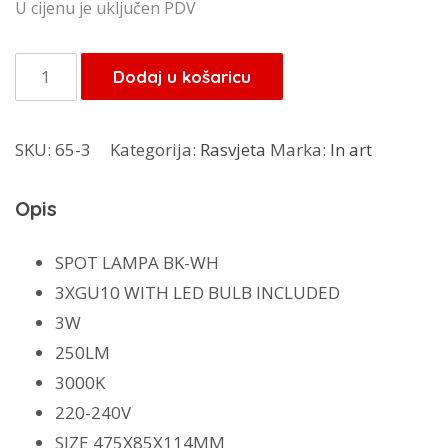
U cijenu je uključen PDV
Football
Dodaj u košaricu
stop
lampa-
SKU:
65-3
Kategorija:
Rasvjeta
Marka:
In art
3
količina
Opis
SPOT LAMPA BK-WH
3XGU10 WITH LED BULB INCLUDED
3W
250LM
3000K
220-240V
SIZE 475X85X114MM