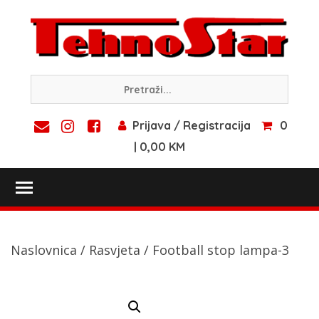
Skip
to
content
Prijava / Registracija
0
| 0,00 KM
Toggle main menu visibility
Naslovnica
/
Rasvjeta
/ Football stop lampa-3