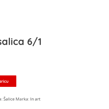
salica 6/1
aricu
a:
Šalice
Marka:
In art