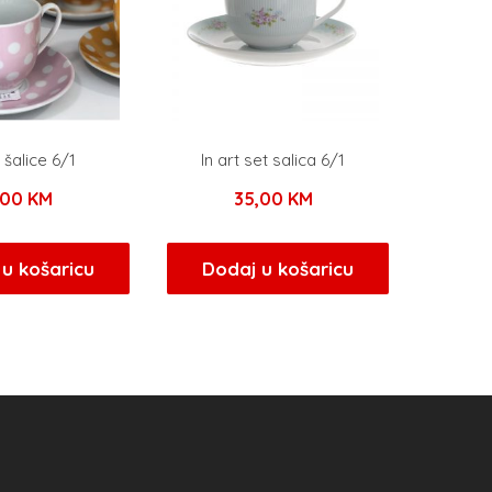
šalice 6/1
In art set salica 6/1
,00
KM
35,00
KM
u košaricu
Dodaj u košaricu