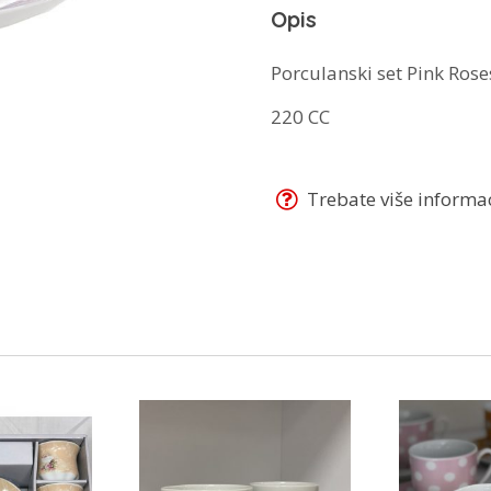
Opis
količina
Porculanski set Pink Rose
220 CC
Trebate više informaci