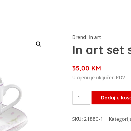
Brend:
In art
In art set 
35,00
KM
U cijenu je uključen PDV
In
Dodaj u koš
art
set
SKU:
21880-1
Kategorij
salica
6/1