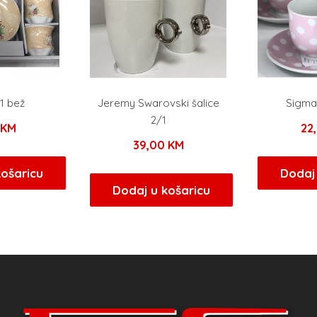
/1 bež
Jeremy Swarovski šalice
Sigma 
2/1
KM
22
39,00
KM
košaricu
Dodaj 
Dodaj u košaricu