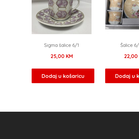
Sigma šalice 6/1
Šalice 6
25,00
KM
22,00
Dodaj u košaricu
Dodaj u 