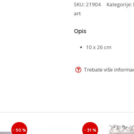
SKU:
21904
Kategorije:
bijelo
art
bakar
količina
Opis
10 x 26 cm
Trebate više informaci
- 50 %
- 31 %