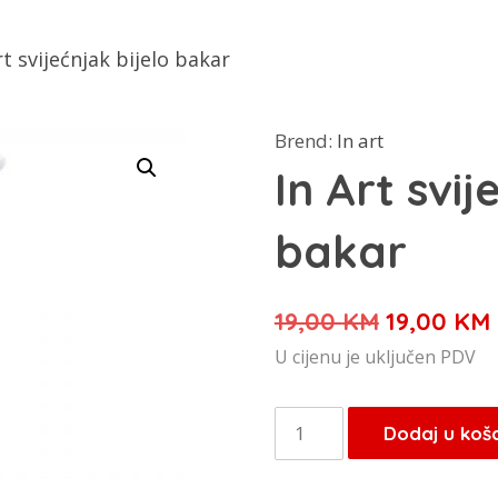
rt svijećnjak bijelo bakar
Brend:
In art
In Art svij
bakar
Izvorna
19,00
KM
19,00
KM
cijena
U cijenu je uključen PDV
bila
je:
In
Dodaj u koš
19,00 KM.
Art
svijećnjak