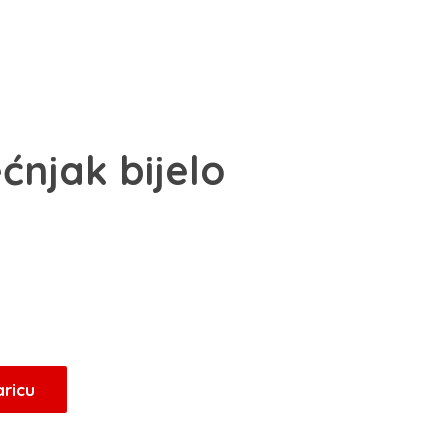
ećnjak bijelo
Trenutna
cijena
je:
19,00 KM.
aricu