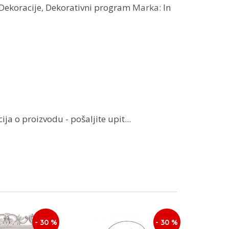
Dekoracije
,
Dekorativni program
Marka:
In
ja o proizvodu - pošaljite upit...
- 30 %
- 30 %