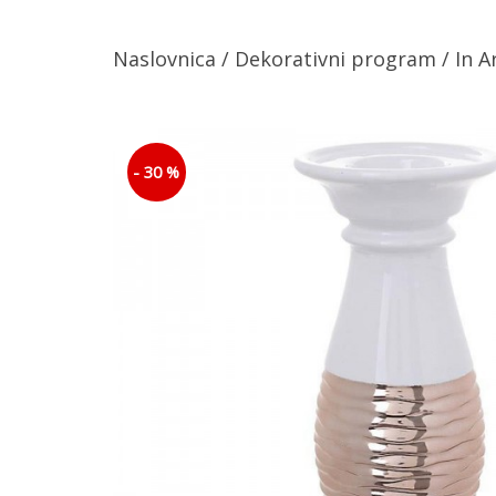
Naslovnica
/
Dekorativni program
/ In A
- 30 %