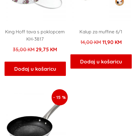
King Hoff tava s poklopcem
Kalup za muffine 6/1
KH-3817
Izvorna
Trenu
14,00
KM
11,90
KM
Izvorna
Trenutna
35,00
KM
29,75
KM
cijena
cijena
cijena
cijena
bila
je:
Dodaj u košaricu
bila
je:
Dodaj u košaricu
je:
11,90 
je:
29,75 KM.
14,00 KM.
35,00 KM.
- 15 %