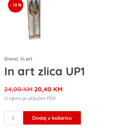
- 16 %
Brend:
In art
In art zlica UP1
Izvorna
Trenutna
24,00
KM
20,40
KM
cijena
cijena
U cijenu je uključen PDV
bila
je:
je:
20,40 KM.
In
Dodaj u košaricu
24,00 KM.
art