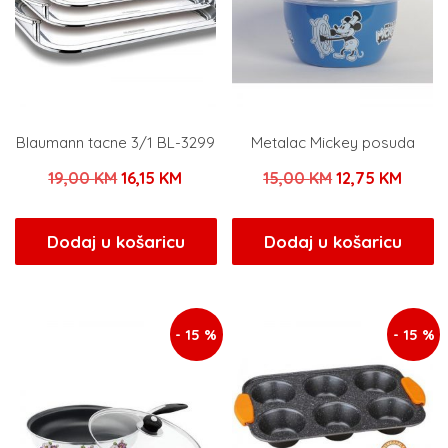
Blaumann tacne 3/1 BL-3299
Metalac Mickey posuda
Izvorna
Trenutna
Izvorna
Trenu
19,00
KM
16,15
KM
15,00
KM
12,75
KM
cijena
cijena
cijena
cijena
bila
je:
bila
je:
Dodaj u košaricu
Dodaj u košaricu
je:
16,15 KM.
je:
12,75 
19,00 KM.
15,00 KM.
- 15 %
- 15 %