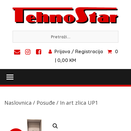
Skip
to
content
Prijava / Registracija
0
| 0,00 KM
Toggle main menu visibility
Naslovnica
/
Posuđe
/ In art zlica UP1