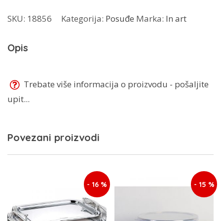
zlica
SKU:
18856
Kategorija:
Posuđe
Marka:
In art
UP1
količina
Opis
Trebate više informacija o proizvodu - pošaljite
upit...
Povezani proizvodi
- 16 %
- 15 %