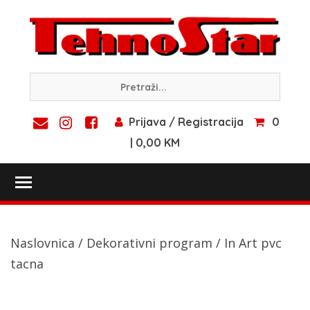
Skip
to
content
Prijava / Registracija
0
| 0,00 KM
Toggle main menu visibility
Naslovnica
/
Dekorativni program
/ In Art pvc
tacna