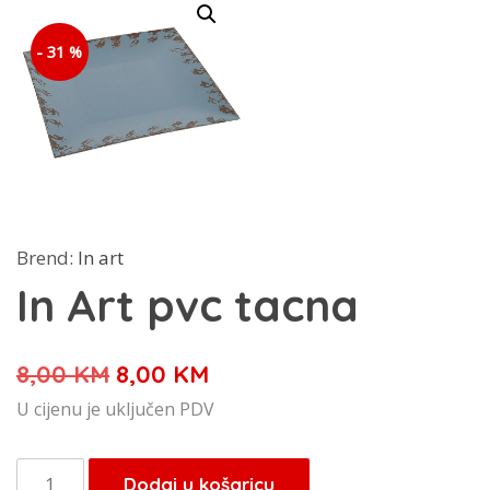
- 31 %
Brend:
In art
In Art pvc tacna
Izvorna
Trenutna
8,00
KM
8,00
KM
cijena
cijena
U cijenu je uključen PDV
bila
je:
je:
8,00 KM.
In
Dodaj u košaricu