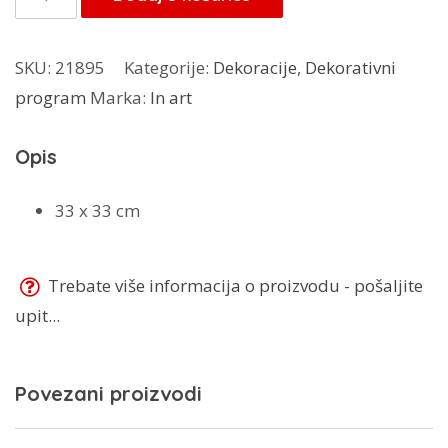
8,00 KM.
Art
pvc
SKU:
21895
Kategorije:
Dekoracije
,
Dekorativni
tacna
program
Marka:
In art
količina
Opis
33 x 33 cm
Trebate više informacija o proizvodu - pošaljite
upit...
Povezani proizvodi