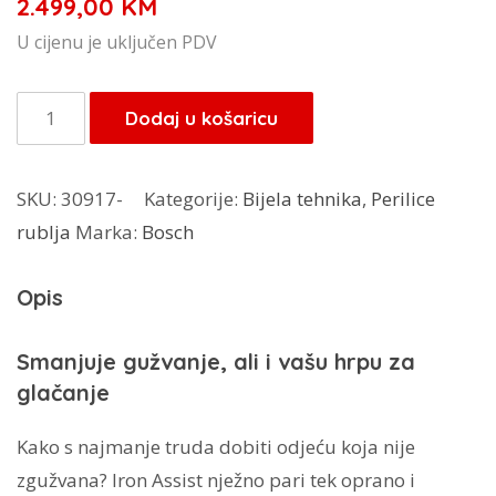
2.499,00
KM
U cijenu je uključen PDV
Bosch
Dodaj u košaricu
perilica
rublja
SKU:
30917-
Kategorije:
Bijela tehnika
,
Perilice
WGB24410BY
rublja
Marka:
Bosch
9kg
količina
Opis
Smanjuje gužvanje, ali i vašu hrpu za
glačanje
Kako s najmanje truda dobiti odjeću koja nije
zgužvana? Iron Assist nježno pari tek oprano i