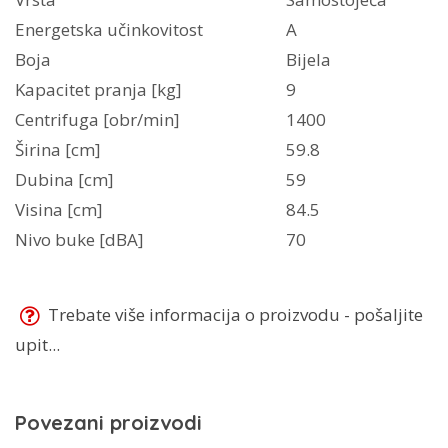
Energetska učinkovitost
A
Boja
Bijela
Kapacitet pranja [kg]
9
Centrifuga [obr/min]
1400
Širina [cm]
59.8
Dubina [cm]
59
Visina [cm]
84.5
Nivo buke [dBA]
70
Trebate više informacija o proizvodu - pošaljite
upit...
Povezani proizvodi