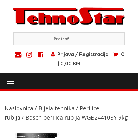
Skip
to
content
Prijava / Registracija
0
| 0,00 KM
Toggle main menu visibility
Naslovnica
/
Bijela tehnika
/
Perilice
rublja
/ Bosch perilica rublja WGB24410BY 9kg