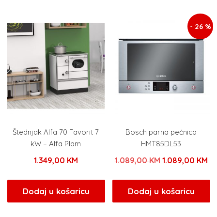
- 26 %
Štednjak Alfa 70 Favorit 7
Bosch parna pećnica
kW – Alfa Plam
HMT85DL53
Izvorna
Tr
1.349,00
KM
1.089,00
KM
1.089,00
KM
cijena
ci
bila
je:
Dodaj u košaricu
Dodaj u košaricu
je:
1.