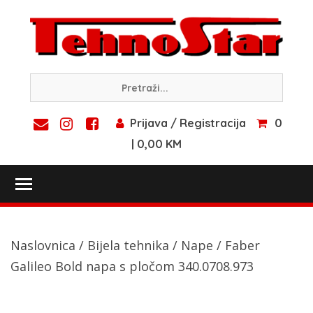
Skip
to
content
Prijava / Registracija
0
| 0,00 KM
Toggle main menu visibility
Naslovnica
/
Bijela tehnika
/
Nape
/ Faber
Galileo Bold napa s pločom 340.0708.973