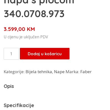
340.0708.973
3.599,00
KM
U cijenu je uključen PDV
Faber
Dodaj u košaricu
Galileo
Bold
Kategorije:
Bijela tehnika
,
Nape
Marka:
Faber
napa
s
Opis
pločom
340.0708.973
količina
Specifikacije