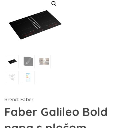
Brend:
Faber
Faber Galileo Bold
napa s pločom