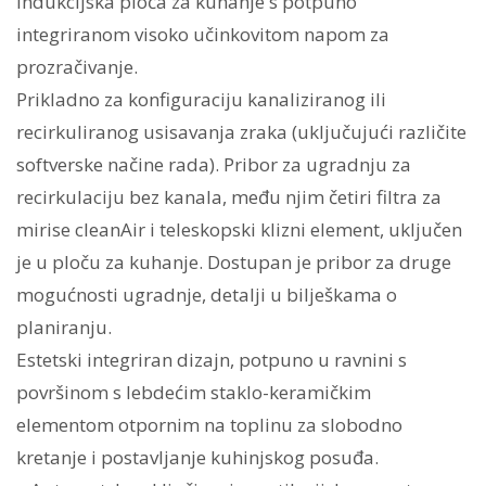
Indukcijska ploča za kuhanje s potpuno
integriranom visoko učinkovitom napom za
prozračivanje.
Prikladno za konfiguraciju kanaliziranog ili
recirkuliranog usisavanja zraka (uključujući različite
softverske načine rada). Pribor za ugradnju za
recirkulaciju bez kanala, među njim četiri filtra za
mirise cleanAir i teleskopski klizni element, uključen
je u ploču za kuhanje. Dostupan je pribor za druge
mogućnosti ugradnje, detalji u bilješkama o
planiranju.
Estetski integriran dizajn, potpuno u ravnini s
površinom s lebdećim staklo-keramičkim
elementom otpornim na toplinu za slobodno
kretanje i postavljanje kuhinjskog posuđa.