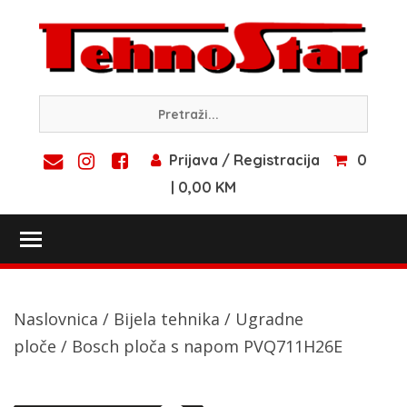
Skip
to
content
Prijava / Registracija
0
| 0,00 KM
Toggle main menu visibility
Naslovnica
/
Bijela tehnika
/
Ugradne
ploče
/ Bosch ploča s napom PVQ711H26E