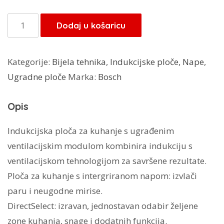
Bosch
Dodaj u košaricu
ploča
s
Kategorije:
Bijela tehnika
,
Indukcijske ploče
,
Nape
,
napom
Ugradne ploče
Marka:
Bosch
PVQ711H26E
količina
Opis
Indukcijska ploča za kuhanje s ugrađenim
ventilacijskim modulom kombinira indukciju s
ventilacijskom tehnologijom za savršene rezultate.
Ploča za kuhanje s intergriranom napom: izvlači
paru i neugodne mirise.
DirectSelect: izravan, jednostavan odabir željene
zone kuhanja, snage i dodatnih funkcija.