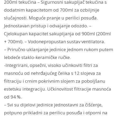
200ml tekućina – Sigurnosni sakupljač tekućina s
dodatnim kapacitetom od 700ml za ozbiljnije
slučajnosti. Moguće pranje u perilici posuđa.
Jednostavan pristup i odvajanje odozdo. –
Cjelokupan kapacitet sakupljanja od 900ml (200ml
+ 700ml). – Vodonepropustan sustav ventilatora.
– Priručno uklanjanje jedinice jednom rukom putem
lebdeće staklo-keramičke ručke.
-Integrirani, opsežni, visoko učinkoviti filtri za
masnoću od nehrđajućeg čelika s 12 slojeva za
filtraciju i crnim pokrivnim slojem za poboljšanu
estetsku integraciju. Učkinovitost filtracije masnoća
od 94 %.
– Svi su dijelovi jedinice jednostavni za čišćenje,
potpuno prikladni za perilicu posuđa i otporni na