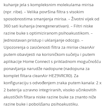
kuhanje jela s kompleksnim molekulama mirisa
(npr. ribe). – Velika površina filtra s visokim
sposobnostima smanjenja mirisa. – Životni vijek od
360 sati kuhanja (neregenerativan). – Filtri niske
razine buke s optimiziranom psihoakustikom. –
Jednostavan pristup i uklanjanje odozgo. –
Upozorenja o zasićenosti filtra za mirise cleanAir
putem obavijesti na korisničkom sučelju i putem
aplikacije Home Connect s prikladnom mogučnošću
ponavljanja narudže nadopune (nadopuna za
komplet filtara cleanAir HEZ9VRCR0). Za
konfiguraciju s odvođenjem zraka putem kanala: 2 x
2 baterija uzravno integriranih, visoko učinkovitih
akustičkih filtara niske razine buke za znanto niže
razine buke i poboljšanu psihoakustiku.