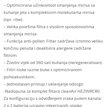
– Optimizirana učinkovitost smanjenja mirisa za
kuhanje jela s kompleksnim molekulama mirisa
(npr. ribe).
– Velika površina filtra s visokim sposobnostima
smanjenja mirisa.
– Funkcija anti-pollen: Filtar zadržava iznimno veliku
količinu peluda i deaktivira alergene zadržane
filtrom.
– Životni vijek od 360 sati kuhanja (neregenerativan).
– Filtri niske razine buke s optimiziranom
psihoakustikom.
– Jednostavan pristup i uklanjanje odozgo.
-Nadopuna za komplet filtara cleanAir HEZ9VRCR0.
Za konfiguraciju s odvođenjem zraka putem kanala:
2 x 2 baterija uzravno integriranih, visoko