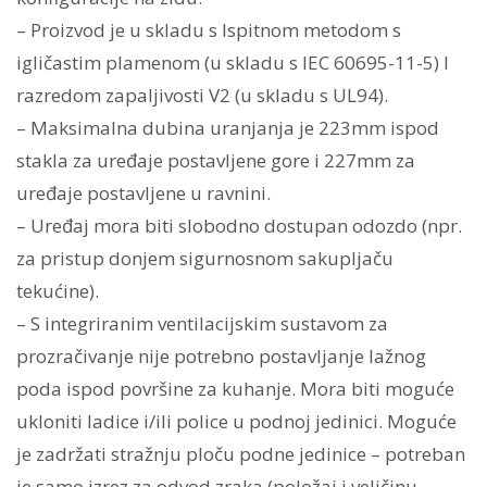
– Proizvod je u skladu s Ispitnom metodom s
igličastim plamenom (u skladu s IEC 60695-11-5) I
razredom zapaljivosti V2 (u skladu s UL94).
– Maksimalna dubina uranjanja je 223mm ispod
stakla za uređaje postavljene gore i 227mm za
uređaje postavljene u ravnini.
– Uređaj mora biti slobodno dostupan odozdo (npr.
za pristup donjem sigurnosnom sakupljaču
tekućine).
– S integriranim ventilacijskim sustavom za
prozračivanje nije potrebno postavljanje lažnog
poda ispod površine za kuhanje. Mora biti moguće
ukloniti ladice i/ili police u podnoj jedinici. Moguće
je zadržati stražnju ploču podne jedinice – potreban
je samo izrez za odvod zraka (položaj i veličinu