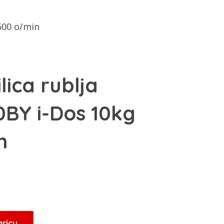
600 o/min
lica rublja
BY i-Dos 10kg
n
aricu