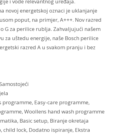
gije i vode relevantnog uređaja.
a novoj energetskoj oznaci je uklanjanje
plusom poput, na primjer, A+++. Nov razred
do G za perilice rublja. Zahvaljujući našem
 za uštedu energije, naše Bosch perilice
nergetski razred A u svakom pranju i bez
:Samostojeći
jela
es programme, Easy-care programme,
rogramme, Woollens hand wash programme
matika, Basic setup, Biranje okretaja
, child lock, Dodatno ispiranje, Ekstra