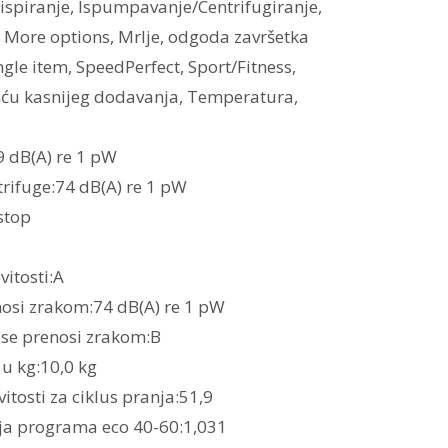
o ispiranje, Ispumpavanje/Centrifugiranje,
, More options, Mrlje, odgoda završetka
gle item, SpeedPerfect, Sport/Fitness,
ću kasnijeg dodavanja, Temperatura,
9 dB(A) re 1 pW
trifuge:74 dB(A) re 1 pW
stop
itosti:A
nosi zrakom:74 dB(A) re 1 pW
 se prenosi zrakom:B
u kg:10,0 kg
itosti za ciklus pranja:51,9
nja programa eco 40-60:1,031