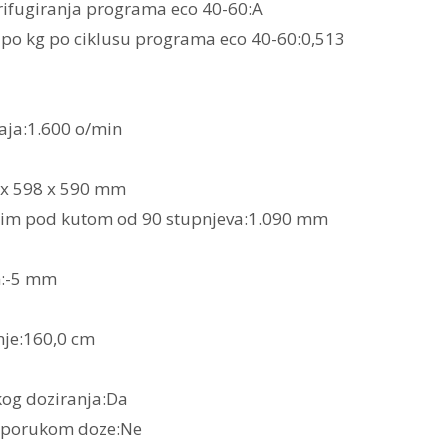
trifugiranja programa eco 40-60:A
 po kg po ciklusu programa eco 40-60:0,513
aja:1.600 o/min
 x 598 x 590 mm
nim pod kutom od 90 stupnjeva:1.090 mm
m:-5 mm
nje:160,0 cm
kog doziranja:Da
reporukom doze:Ne