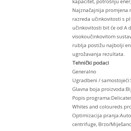
kapacitet, potrošnju ener
Najznačajnija promjena n
razreda učinkovitosti s 
učinkovitosti bit će od A 
visokoučinkovitom sustavu
rublja postižu najbolji e
ugrožavanja rezultata.
Tehnički podaci
Generalno
Ugradbeni / samostojeći
Glavna boja proizvoda:Bi
Popis programa:Delicat
Whites and coloureds p
Optimizacija pranja:Auto
centrifuge, Brzo/Miješano