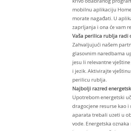
krivo odabranog programa
mobilnu aplikaciju Home 
morate nagađati. U aplika
zaprljanja i ona će vam re
Vaša perilica rublja radi 
Zahvaljujući našem part
glasovnim naredbama upra
jesu li relevantne vještin
i jezik. Aktivirajte vješt
perilicu rublja.
Najbolji razred energetsk
Upotrebom energetski uči
dragocjene resurse kao i 
aparata trebali uzeti u ob
vode. Energetska oznaka n