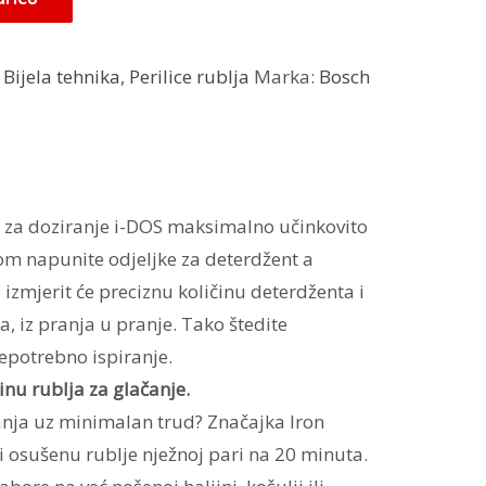
:
Bijela tehnika
,
Perilice rublja
Marka:
Bosch
za doziranje i-DOS maksimalno učinkovito
om napunite odjeljke za deterdžent a
 izmjerit će preciznu količinu deterdženta i
a, iz pranja u pranje. Tako štedite
epotrebno ispiranje.
inu rublja za glačanje.
nja uz minimalan trud? Značajka Iron
 i osušenu rublje nježnoj pari na 20 minuta.