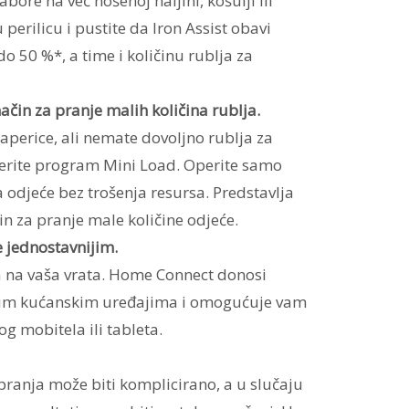
ore na već nošenoj haljini, košulji ili
perilicu i pustite da Iron Assist obavi
o 50 %*, a time i količinu rublja za
 način za pranje malih količina rublja.
raperice, ali nemate dovoljno rublja za
erite program Mini Load. Operite samo
 odjeće bez trošenja resursa. Predstavlja
čin za pranje male količine odjeće.
e jednostavnijim.
ca na vaša vrata. Home Connect donosi
šim kućanskim uređajima i omogućuje vam
g mobitela ili tableta.
ranja može biti komplicirano, a u slučaju