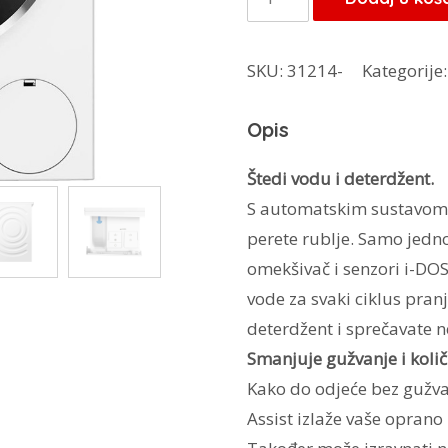
perilica
rublja
SKU:
31214-
Kategorije
WGB256A0BY
i-
Opis
Dos
10kg
Štedi vodu i deterdžent.
1600
S automatskim sustavom 
o/min
perete rublje. Samo jedn
količina
omekšivač i senzori i-DOS
vode za svaki ciklus pranj
deterdžent i sprečavate n
Smanjuje gužvanje i količ
Kako do odjeće bez gužva
Assist izlaže vaše oprano