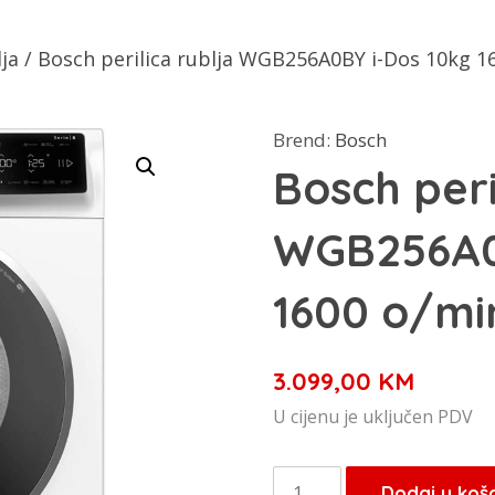
lja
/ Bosch perilica rublja WGB256A0BY i-Dos 10kg 1
Brend:
Bosch
Bosch peri
WGB256A0
1600 o/mi
3.099,00
KM
U cijenu je uključen PDV
Bosch
Dodaj u koš