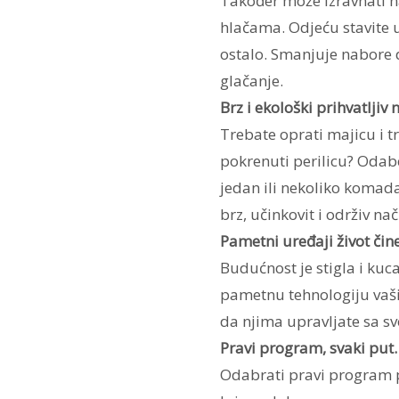
Također može izravnati nab
hlačama. Odjeću stavite u 
ostalo. Smanjuje nabore d
glačanje.
Brz i ekološki prihvatljiv
Trebate oprati majicu i t
pokrenuti perilicu? Odab
jedan ili nekoliko komada
brz, učinkovit i održiv na
Pametni uređaji život čin
Budućnost je stigla i ku
pametnu tehnologiju va
da njima upravljate sa svo
Pravi program, svaki put.
Odabrati pravi program p