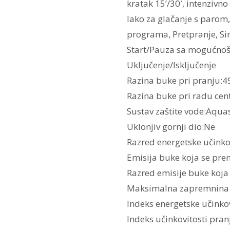
kratak 15’/30′, intenzivn
lako za glačanje s parom
programa, Pretpranje, Sin
Start/Pauza sa mogućnoš
Uključenje/Isključenje
Razina buke pri pranju:4
Razina buke pri radu cen
Sustav zaštite vode:Aqua
Uklonjiv gornji dio:Ne
Razred energetske učinkov
Emisija buke koja se pre
Razred emisije buke koja
Maksimalna zapremnina 
Indeks energetske učinkov
Indeks učinkovitosti pra