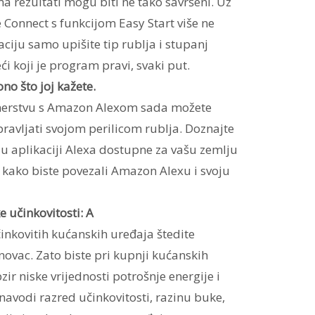
 rezultati mogu biti ne tako savršeni. Uz
Connect s funkcijom Easy Start više ne
ciju samo upišite tip rublja i stupanj
ći koji je program pravi, svaki put.
ono što joj kažete.
nerstvu s Amazon Alexom sada možete
vljati svojom perilicom rublja. Doznajte
e u aplikaciji Alexa dostupne za vašu zemlju
inu kako biste povezali Amazon Alexu i svoju
e učinkovitosti: A
nkovitih kućanskih uređaja štedite
novac. Zato biste pri kupnji kućanskih
zir niske vrijednosti potrošnje energije i
avodi razred učinkovitosti, razinu buke,