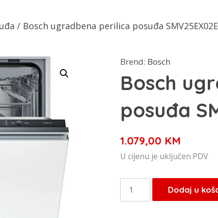
suđa
/ Bosch ugradbena perilica posuđa SMV25EX02E
Brend:
Bosch
Bosch ugr
posuđa S
1.079,00
KM
U cijenu je uključen PDV
Bosch
Dodaj u koš
ugradbena
perilica