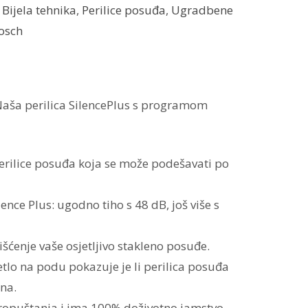
:
Bijela tehnika
,
Perilice posuđa
,
Ugradbene
osch
 Naša perilica SilencePlus s programom
erilice posuđa koja se može podešavati po
ence Plus: ugodno tiho s 48 dB, još više s
išćenje vaše osjetljivo stakleno posuđe.
jetlo na podu pokazuje je li perilica posuđa
ena.
propuštanja i ima 100% doživotno jamstvo