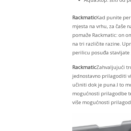
Rackmatic
Kad punite per
mjesta na vrhu, za čaše na
pomaže Rackmatic: on om
na tri različite razine. U
perilicu posuđa stavljate
Rackmatic
Zahvaljujući t
jednostavno prilagoditi v
učiniti dok je puna.I to m
mogućnosti prilagodbe te
više mogućnosti prilagod