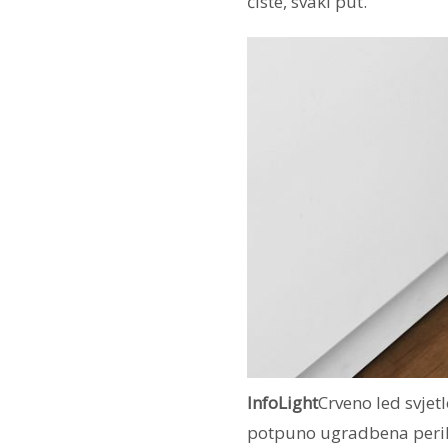
čiste, svaki put.
InfoLight
Crveno led svjet
potpuno ugradbena perili