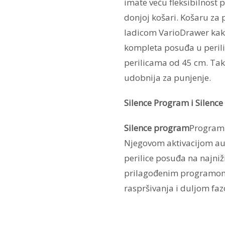
imate veću fleksibilnost p
donjoj košari. Košaru za 
ladicom VarioDrawer kako 
kompleta posuđa u peril
perilicama od 45 cm. Tako
udobnija za punjenje.
Silence Program i Silence
Silence program
Program 
Njegovom aktivacijom au
perilice posuđa na najni
prilagođenim programom
raspršivanja i duljom faz