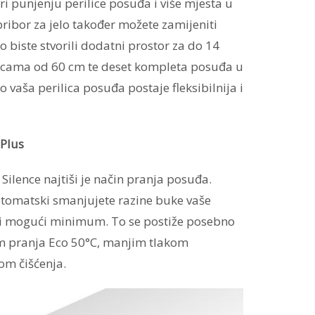
ri punjenju perilice posuđa i više mjesta u
pribor za jelo također možete zamijeniti
biste stvorili dodatni prostor za do 14
icama od 60 cm te deset kompleta posuđa u
 vaša perilica posuđa postaje fleksibilnija i
 Plus
Silence najtiši je način pranja posuđa.
tomatski smanjujete razine buke vaše
ži mogući minimum. To se postiže posebno
 pranja Eco 50°C, manjim tlakom
om čišćenja.