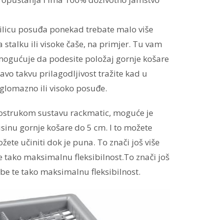
ilicu posuđa ponekad trebate malo više
 stalku ili visoke čaše, na primjer. Tu vam
ogućuje da podesite položaj gornje košare
pravo takvu prilagodljivost tražite kad u
 glomazno ili visoko posuđe.
rostrukom sustavu rackmatic, moguće je
isinu gornje košare do 5 cm. I to možete
ožete učiniti dok je puna. To znači još više
 tako maksimalnu fleksibilnost.To znači još
be te tako maksimalnu fleksibilnost.