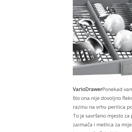
VarioDrawer
Ponekad vam 
što ona nije dovoljno fle
razinu na vrhu perilica p
To je savršeno mjesto za 
zaimača i metlica za mije