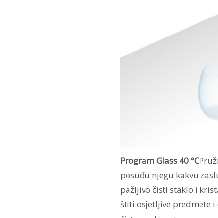
Program Glass 40 °C
Pruž
posuđu njegu kakvu zaslu
pažljivo čisti staklo i kr
štiti osjetljive predmete