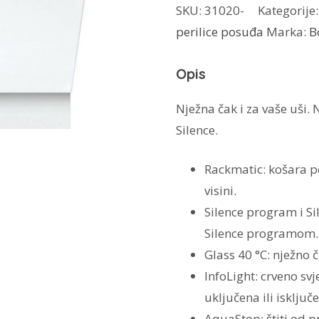
SKU:
31020-
Kategorije
posuđa
perilice posuđa
Marka:
B
SMV25EX02E
količina
Opis
Nježna čak i za vaše uši.
Silence.
Rackmatic: košara p
visini.
Silence program i Sil
Silence programom.
Glass 40 °C: nježno č
InfoLight: crveno sv
uključena ili isključ
AquaStop: štiti od 