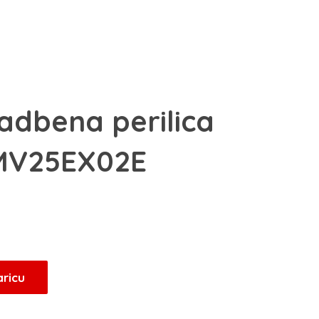
adbena perilica
MV25EX02E
aricu