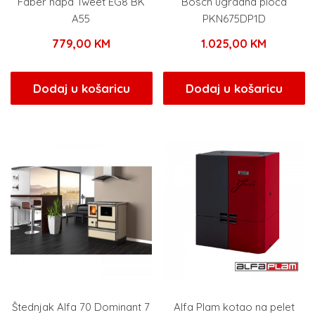
Faber napa Tweet EG8 BK
Bosch ugradna ploča
A55
PKN675DP1D
779,00
KM
1.025,00
KM
Dodaj u košaricu
Dodaj u košaricu
Štednjak Alfa 70 Dominant 7
Alfa Plam kotao na pelet