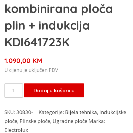
kombinirana ploča
plin + indukcija
KDI641723K
1.090,00
KM
U cijenu je uključen PDV
Electrolux
Dodaj u košaricu
ugredbena
kombinirana
SKU:
30830-
Kategorije:
Bijela tehnika
,
Indukcijske
ploča
ploče
,
Plinske ploče
,
Ugradne ploče
Marka:
plin
Electrolux
+