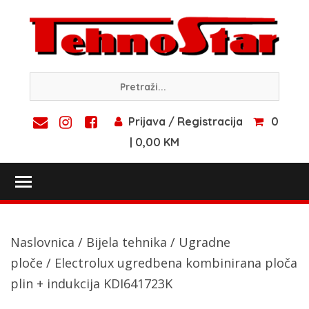
Skip
to
content
Prijava / Registracija
0
| 0,00 KM
Toggle main menu visibility
Naslovnica
/
Bijela tehnika
/
Ugradne
ploče
/ Electrolux ugredbena kombinirana ploča
plin + indukcija KDI641723K