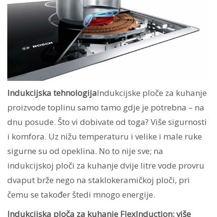
Indukcijska tehnologija
Indukcijske ploče za kuhanje
proizvode toplinu samo tamo gdje je potrebna – na
dnu posude. Što vi dobivate od toga? Više sigurnosti
i komfora. Uz nižu temperaturu i velike i male ruke
sigurne su od opeklina. No to nije sve; na
indukcijskoj ploči za kuhanje dvije litre vode provru
dvaput brže nego na staklokeramičkoj ploči, pri
čemu se također štedi mnogo energije.
Indukcijska ploča za kuhanje FlexInduction: više