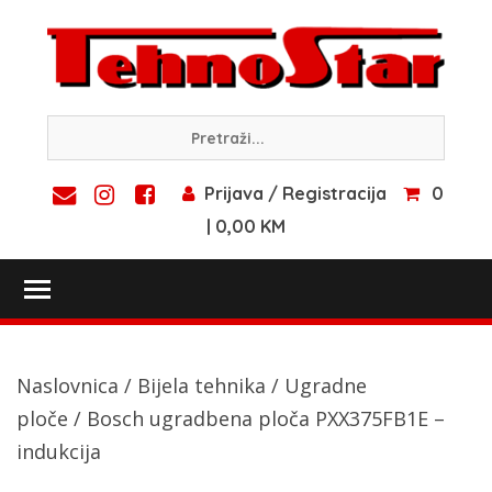
Skip
to
content
Prijava / Registracija
0
| 0,00 KM
Toggle main menu visibility
Naslovnica
/
Bijela tehnika
/
Ugradne
ploče
/ Bosch ugradbena ploča PXX375FB1E –
indukcija