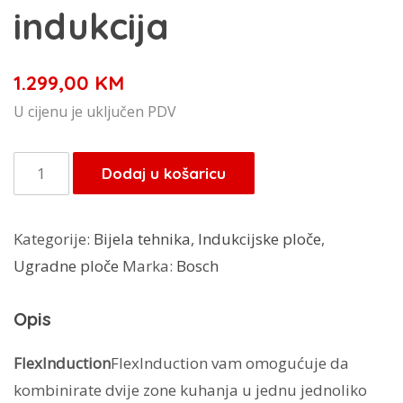
indukcija
1.299,00
KM
U cijenu je uključen PDV
Bosch
Dodaj u košaricu
ugradbena
ploča
Kategorije:
Bijela tehnika
,
Indukcijske ploče
,
PXX375FB1E
Ugradne ploče
Marka:
Bosch
-
indukcija
Opis
količina
FlexInduction
FlexInduction vam omogućuje da
kombinirate dvije zone kuhanja u jednu jednoliko