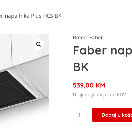
r napa Inka Plus HCS BK
Brend:
Faber
Faber nap
BK
539,00
KM
U cijenu je uključen PDV
Faber
Dodaj u koš
napa
Inka