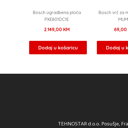
Bosch ugradbena ploča
Bosch vrč za m
PXE801DC1E
MUM
2.149,00
KM
69,0
Dodaj u košaricu
Dodaj u 
TEHNOSTAR d.o.o. Posušje, Fra 