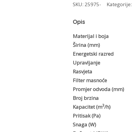
SKU:
25975-
Kategorije
Plus
HCS
Opis
BK
količina
Materijal i boja
Širina (mm)
Energetski razred
Upravljanje
Rasvjeta
Filter masnoće
Promjer odvoda (mm)
Broj brzina
3
Kapacitet (m
/h)
Pritisak (Pa)
Snaga (W)