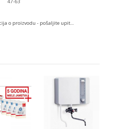
47-63
ja o proizvodu - pošaljite upit...