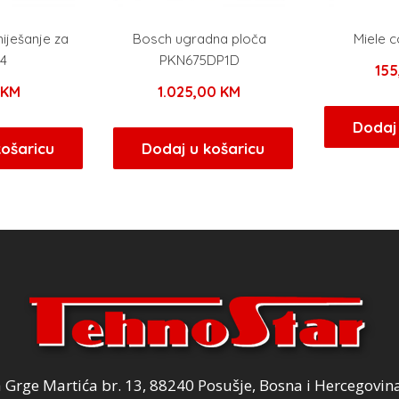
iješanje za
Bosch ugradna ploča
Miele 
4
PKN675DP1D
15
0
KM
1.025,00
KM
Dodaj 
košaricu
Dodaj u košaricu
Grge Martića br. 13, 88240 Posušje, Bosna i Hercegovin