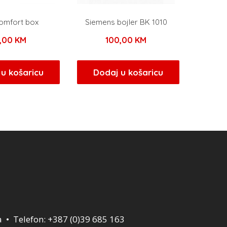
comfort box
Siemens bojler BK 1010
5,00
KM
100,00
KM
u košaricu
Dodaj u košaricu
a • Telefon: +387 (0)39 685 163