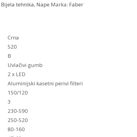
:
Bijela tehnika
,
Nape
Marka:
Faber
Crna
520
B
Uvlačivi gumb
2 x LED
Aluminijski kasetni perivi filteri
150/120
3
230-590
250-520
80-160