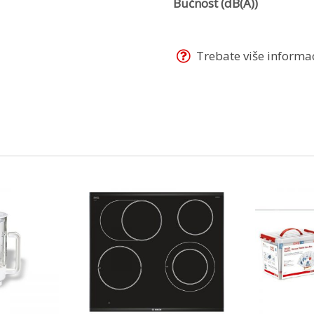
Bučnost (dB(A))
Trebate više informaci