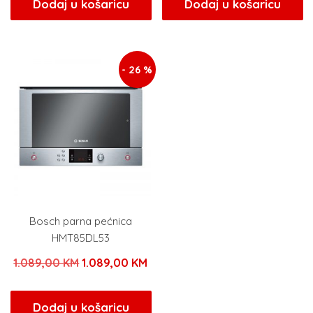
Dodaj u košaricu
Dodaj u košaricu
- 26 %
Bosch parna pećnica
HMT85DL53
Izvorna
Trenutna
1.089,00
KM
1.089,00
KM
cijena
cijena
bila
je:
Dodaj u košaricu