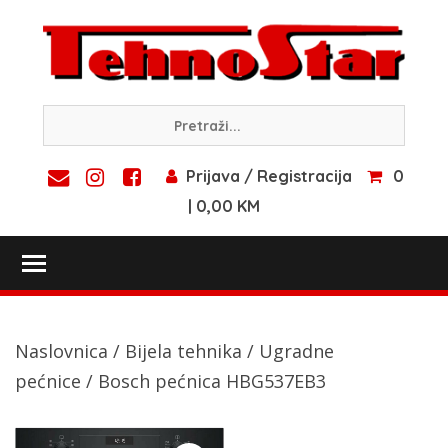
Skip
to
content
Prijava / Registracija
0
| 0,00 KM
Toggle main menu visibility
Naslovnica
/
Bijela tehnika
/
Ugradne
pećnice
/ Bosch pećnica HBG537EB3