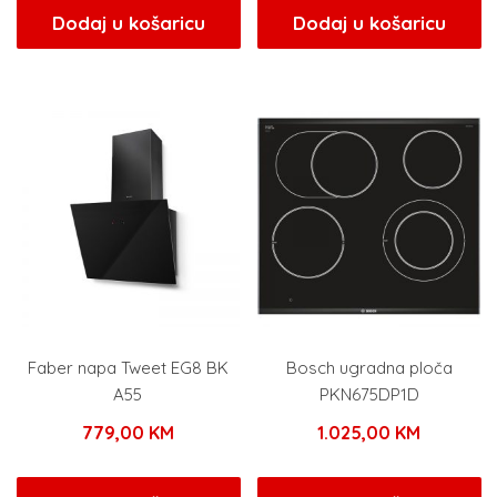
Dodaj u košaricu
Dodaj u košaricu
Faber napa Tweet EG8 BK
Bosch ugradna ploča
A55
PKN675DP1D
779,00
KM
1.025,00
KM