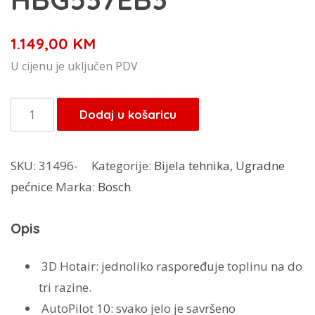
1.149,00
KM
U cijenu je uključen PDV
Bosch
Dodaj u košaricu
pećnica
HBG537EB3
SKU:
31496-
Kategorije:
Bijela tehnika
,
Ugradne
količina
pećnice
Marka:
Bosch
Opis
3D Hotair:
jednoliko raspoređuje toplinu na do
tri razine.
AutoPilot 10:
svako jelo je savršeno