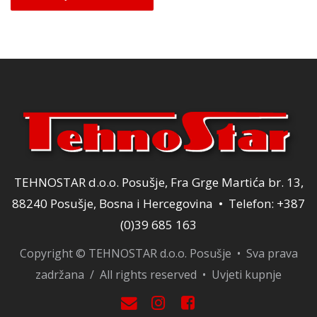
je:
1.089,00 KM.
1.089,00 KM.
TEHNOSTAR d.o.o. Posušje, Fra Grge Martića br. 13,
88240 Posušje, Bosna i Hercegovina • Telefon: +387
(0)39 685 163
Copyright © TEHNOSTAR d.o.o. Posušje • Sva prava
zadržana / All rights reserved •
Uvjeti kupnje