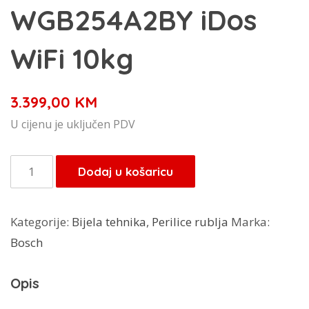
WGB254A2BY iDos
WiFi 10kg
3.399,00
KM
U cijenu je uključen PDV
Bosch
Dodaj u košaricu
perilica
rublja
Kategorije:
Bijela tehnika
,
Perilice rublja
Marka:
WGB254A2BY
Bosch
iDos
WiFi
Opis
10kg