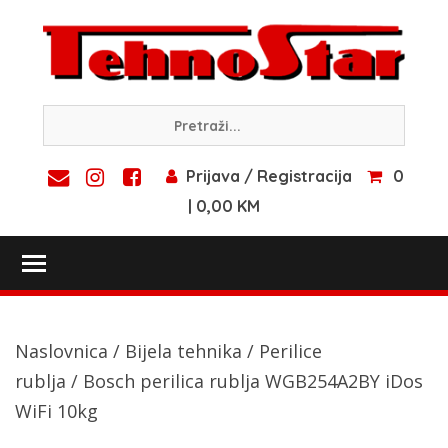
Skip
to
content
Prijava / Registracija
0
| 0,00 KM
Toggle main menu visibility
Naslovnica
/
Bijela tehnika
/
Perilice
rublja
/ Bosch perilica rublja WGB254A2BY iDos
WiFi 10kg