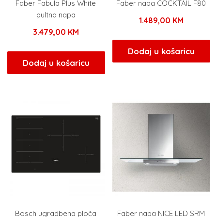
Faber Fabula Plus White
Faber napa COCKTAIL F80
pultna napa
1.489,00
KM
3.479,00
KM
Dodaj u košaricu
Dodaj u košaricu
Bosch ugradbena ploča
Faber napa NICE LED SRM