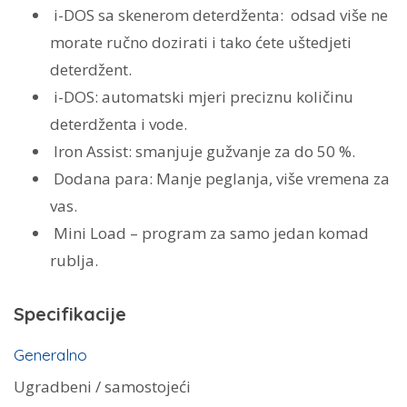
količina
i-DOS sa skenerom deterdženta:
odsad više ne
morate ručno dozirati i tako ćete uštedjeti
deterdžent.
i-DOS:
automatski mjeri preciznu količinu
deterdženta i vode.
Iron Assist:
smanjuje gužvanje za do 50 %.
Dodana para:
Manje peglanja, više vremena za
vas.
Mini Load –
program za samo jedan komad
rublja.
Specifikacije
Generalno
Ugradbeni / samostojeći