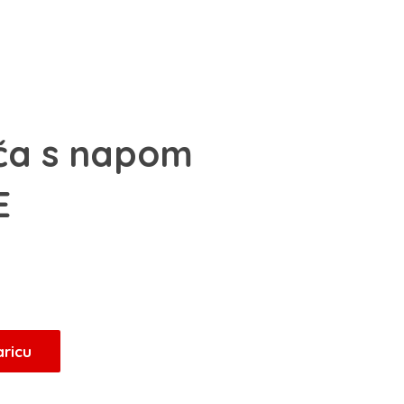
ča s napom
E
aricu