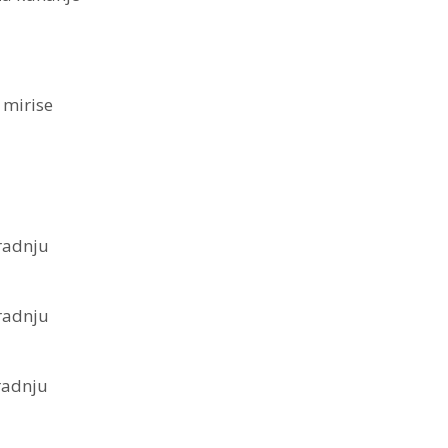
a mirise
radnju
radnju
radnju