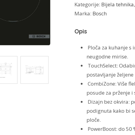
Kategorije:
Bijela tehnika
napom
Marka:
Bosch
PVS611B16E
količina
Opis
Ploča za kuhanje s
neugodne mirise.
TouchSelect:
Odabir
postavljanje željene
CombiZone:
Više fl
posude za prženje i 
Dizajn bez okvira:
p
podignuta kako bi s
ploče.
PowerBoost:
do 50 