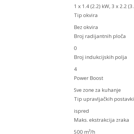
1 x 1.4 (2.2) kW, 3 x 2.2 (3
Tip okvira
Bez okvira
Broj radijantnih ploča
0
Broj indukcijskih polja
4
Power Boost
Sve zone za kuhanje
Tip upravljačkih postavki 
ispred
Maks. ekstrakcija zraka
500 m³/h