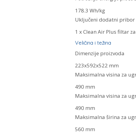
178.3 Wh/kg
Uključeni dodatni pribor
1 x Clean Air Plus filtar z
Veličina i težina
Dimenzije proizvoda
223x592x522 mm
Maksimalna visina za ug
490 mm
Maksimalna visina za ug
490 mm
Maksimalna širina za ug
560 mm