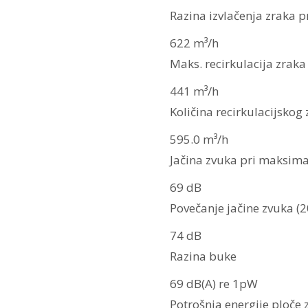
Razina izvlačenja zraka pr
622 m³/h
Maks. recirkulacija zraka
441 m³/h
Količina recirkulacijskog 
595.0 m³/h
Jačina zvuka pri maksima
69 dB
Povečanje jačine zvuka (
74 dB
Razina buke
69 dB(A) re 1pW
Potrošnja energije ploče 