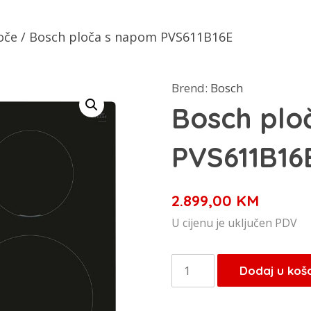
oče
/ Bosch ploča s napom PVS611B16E
Brend:
Bosch
Bosch plo
PVS611B16
2.899,00
KM
U cijenu je uključen PDV
Bosch
Dodaj u koš
ploča
s