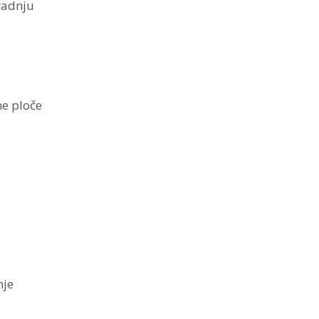
radnju
ne ploče
nje