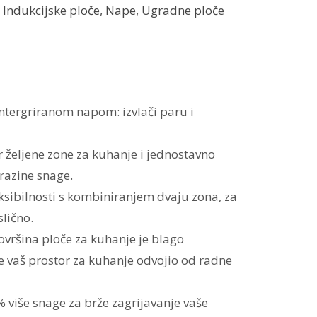
,
Indukcijske ploče
,
Nape
,
Ugradne ploče
 intergriranom napom:
izvlači paru i
 željene zone za kuhanje i jednostavno
 razine snage.
eksibilnosti s kombiniranjem dvaju zona, za
slično.
ovršina ploče za kuhanje je blago
e vaš prostor za kuhanje odvojio od radne
% više snage za brže zagrijavanje vaše