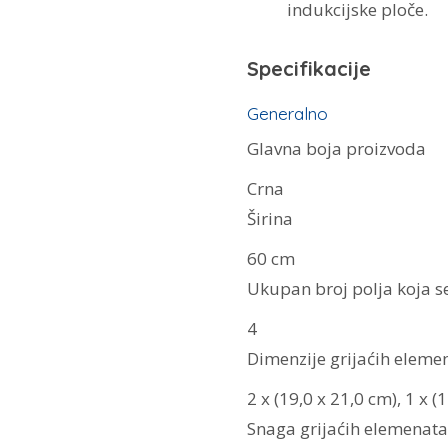
indukcijske ploče.
Specifikacije
Generalno
Glavna boja proizvoda
Crna
Širina
60 cm
Ukupan broj polja koja s
4
Dimenzije grijaćih eleme
2 x (19,0 x 21,0 cm), 1 x (
Snaga grijaćih elemenata