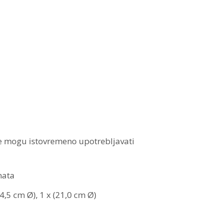
e mogu istovremeno upotrebljavati
nata
14,5 cm Ø), 1 x (21,0 cm Ø)