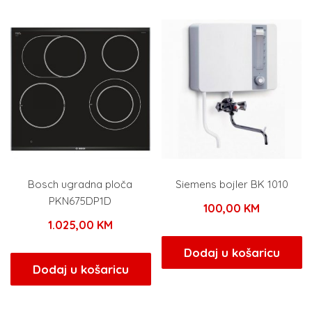
Bosch ugradna ploča
Siemens bojler BK 1010
PKN675DP1D
100,00
KM
1.025,00
KM
Dodaj u košaricu
Dodaj u košaricu