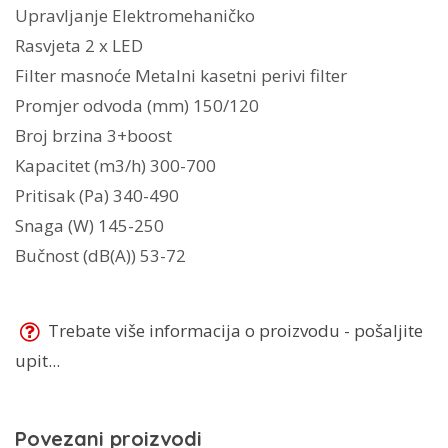
(700m3/h)
Upravljanje Elektromehaničko
305.0604.603
Rasvjeta 2 x LED
količina
Filter masnoće Metalni kasetni perivi filter
Promjer odvoda (mm) 150/120
Broj brzina 3+boost
Kapacitet (m3/h) 300-700
Pritisak (Pa) 340-490
Snaga (W) 145-250
Bučnost (dB(A)) 53-72
Trebate više informacija o proizvodu - pošaljite
upit...
Povezani proizvodi