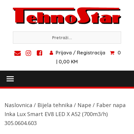
Skip
to
content
Prijava / Registracija
0
| 0,00 KM
Toggle main menu visibility
Naslovnica
/
Bijela tehnika
/
Nape
/ Faber napa
Inka Lux Smart EV8 LED X A52 (700m3/h)
305.0604.603