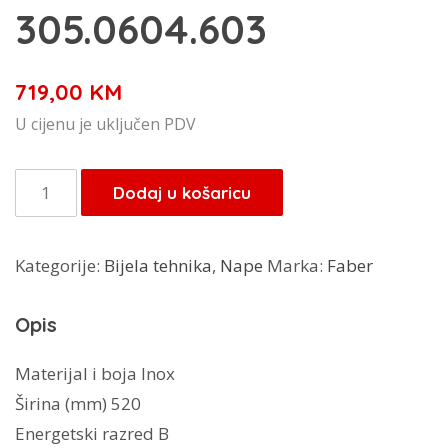
305.0604.603
719,00
KM
U cijenu je uključen PDV
Faber
Dodaj u košaricu
napa
Inka
Kategorije:
Bijela tehnika
,
Nape
Marka:
Faber
Lux
Smart
Opis
EV8
LED
Materijal i boja Inox
X
Širina (mm) 520
A52
Energetski razred B