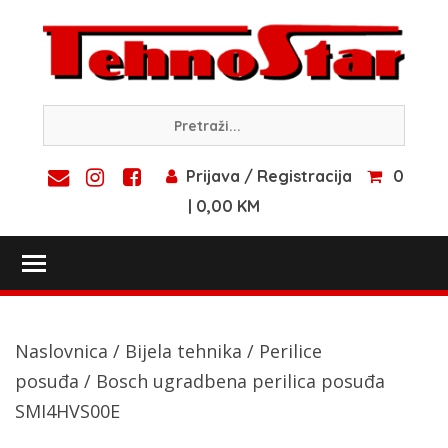
Skip
to
content
Prijava / Registracija
0
| 0,00 KM
Toggle main menu visibility
Naslovnica
/
Bijela tehnika
/
Perilice
posuđa
/ Bosch ugradbena perilica posuđa
SMI4HVS00E