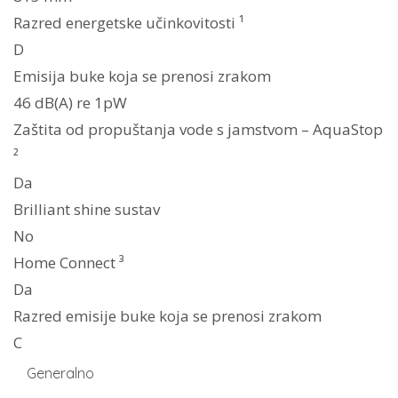
Razred energetske učinkovitosti ¹
D
Emisija buke koja se prenosi zrakom
46 dB(A) re 1pW
Zaštita od propuštanja vode s jamstvom – AquaStop
²
Da
Brilliant shine sustav
No
Home Connect ³
Da
Razred emisije buke koja se prenosi zrakom
C
Generalno