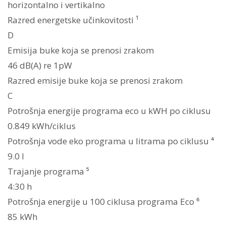
horizontalno i vertikalno
Razred energetske učinkovitosti ¹
D
Emisija buke koja se prenosi zrakom
46 dB(A) re 1pW
Razred emisije buke koja se prenosi zrakom
C
Potrošnja energije programa eco u kWH po ciklusu
0.849 kWh/ciklus
Potrošnja vode eko programa u litrama po ciklusu ⁴
9.0 l
Trajanje programa ⁵
4:30 h
Potrošnja energije u 100 ciklusa programa Eco ⁶
85 kWh