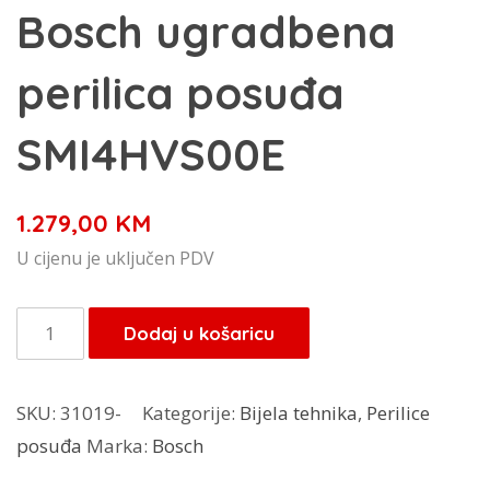
Bosch ugradbena
perilica posuđa
SMI4HVS00E
1.279,00
KM
U cijenu je uključen PDV
Bosch
Dodaj u košaricu
ugradbena
perilica
SKU:
31019-
Kategorije:
Bijela tehnika
,
Perilice
posuđa
posuđa
Marka:
Bosch
SMI4HVS00E
količina