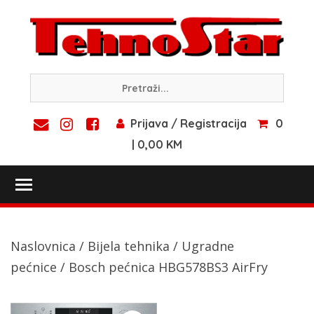
Skip
to
content
Prijava / Registracija
0
| 0,00 KM
Toggle main menu visibility
Naslovnica
/
Bijela tehnika
/
Ugradne
pećnice
/ Bosch pećnica HBG578BS3 AirFry