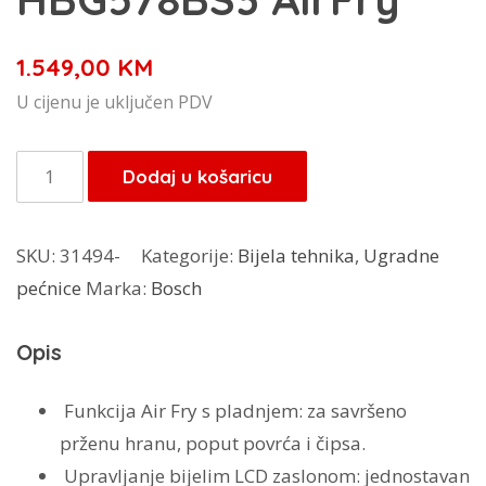
1.549,00
KM
U cijenu je uključen PDV
Bosch
Dodaj u košaricu
pećnica
HBG578BS3
SKU:
31494-
Kategorije:
Bijela tehnika
,
Ugradne
AirFry
pećnice
Marka:
Bosch
količina
Opis
Funkcija Air Fry s pladnjem:
za savršeno
prženu hranu, poput povrća i čipsa.
Upravljanje bijelim LCD zaslonom:
jednostavan