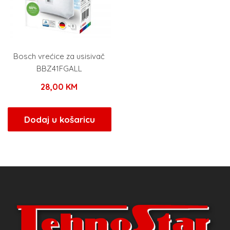
Bosch vrećice za usisivač
BBZ41FGALL
28,00
KM
Dodaj u košaricu