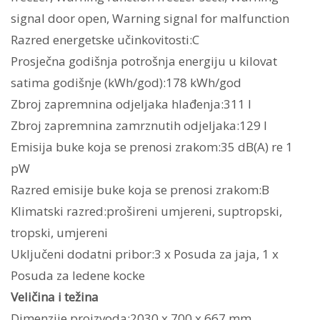
signal door open, Warning signal for malfunction
Razred energetske učinkovitosti:C
Prosječna godišnja potrošnja energiju u kilovat
satima godišnje (kWh/god):178 kWh/god
Zbroj zapremnina odjeljaka hlađenja:311 l
Zbroj zapremnina zamrznutih odjeljaka:129 l
Emisija buke koja se prenosi zrakom:35 dB(A) re 1
pW
Razred emisije buke koja se prenosi zrakom:B
Klimatski razred:prošireni umjereni, suptropski,
tropski, umjereni
Uključeni dodatni pribor:3 x Posuda za jaja, 1 x
Posuda za ledene kocke
Veličina i težina
Dimenzije proizvoda:2030 x 700 x 667 mm