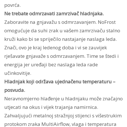
povrća.
Ne trebate odmrzavati zamrzivač hladnjaka.
Zaboravite na gnjavažu s odmrzavanjem. NoFrost
omogućuje da suhi zrak u vašem zamrzivaču stalno
kruži kako bi se spriječilo nastajanje naslaga leda.
Znači, ovo je kraj ledenog doba i vi se zauvijek
rješavate gnjavaže s odmrzavanjem. Time se štedi i
energija jer uređaji bez naslaga leda rade
učinkovitije.
Hladnjak koji održava ujednačenu temperaturu –
posvuda.
Neravnomjerno hlađenje u hladnjaku može značajno
utjecati na okus i vijek trajanja namirnica.
Zahvaljujući metalnoj stražnjoj stijenci s višestrukim
protokom zraka MultiAirflow, vlaga i temperatura