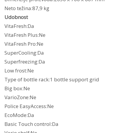
Neto težina:87,9 kg
Udobnost
VitaFresh:Da
VitaFresh Plus:Ne
VitaFresh Pro:Ne
SuperCooling:Da
Superfreezing:Da
Low frost:Ne
Type of bottle rack:1 bottle support grid
Big box:Ne
VarioZone:Ne
Police EasyAccess:Ne
EcoMode:Da
Basic Touch control:Da
Vario shelf:Ne