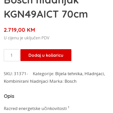
KGN49AICT 70cm
2.719,00
KM
U cijenu je uključen PDV
Bosch
Dodaj u košaricu
hladnjak
KGN49AICT
SKU:
31371-
Kategorije:
Bijela tehnika
,
Hladnjaci
,
70cm
Kombinirani hladnjaci
Marka:
Bosch
količina
Opis
Razred energetske učinkovitosti ¹