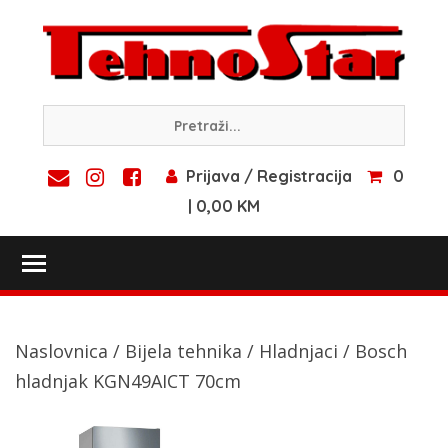
Skip
to
content
Prijava / Registracija
0
| 0,00 KM
Toggle main menu visibility
Naslovnica
/
Bijela tehnika
/
Hladnjaci
/ Bosch
hladnjak KGN49AICT 70cm