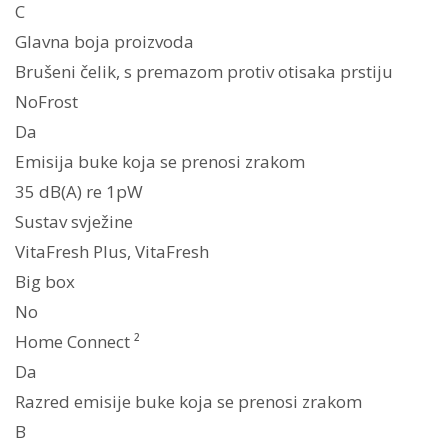
C
Glavna boja proizvoda
Brušeni čelik, s premazom protiv otisaka prstiju
NoFrost
Da
Emisija buke koja se prenosi zrakom
35 dB(A) re 1pW
Sustav svježine
VitaFresh Plus, VitaFresh
Big box
No
Home Connect ²
Da
Razred emisije buke koja se prenosi zrakom
B