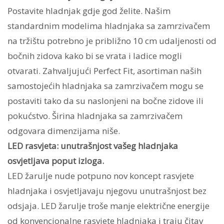
Postavite hladnjak gdje god želite. Našim
standardnim modelima hladnjaka sa zamrzivačem
na tržištu potrebno je približno 10 cm udaljenosti od
bočnih zidova kako bi se vrata i ladice mogli
otvarati. Zahvaljujući Perfect Fit, asortiman naših
samostojećih hladnjaka sa zamrzivačem mogu se
postaviti tako da su naslonjeni na bočne zidove ili
pokućstvo. Širina hladnjaka sa zamrzivačem
odgovara dimenzijama niše.
LED rasvjeta: unutrašnjost vašeg hladnjaka
osvjetljava poput izloga.
LED žarulje nude potpuno nov koncept rasvjete
hladnjaka i osvjetljavaju njegovu unutrašnjost bez
odsjaja. LED žarulje troše manje električne energije
od konvencionalne rasvjete hladnjaka i traju čitav