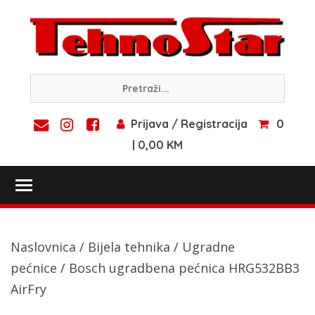
Skip
to
content
Prijava / Registracija
0
| 0,00 KM
Toggle main menu visibility
Naslovnica
/
Bijela tehnika
/
Ugradne
pećnice
/ Bosch ugradbena pećnica HRG532BB3
AirFry