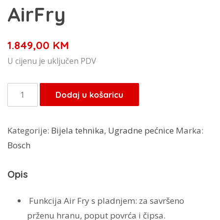
AirFry
1.849,00
KM
U cijenu je uključen PDV
Bosch
Dodaj u košaricu
ugradbena
pećnica
Kategorije:
Bijela tehnika
,
Ugradne pećnice
Marka:
HRG532BB3
Bosch
AirFry
količina
Opis
Funkcija Air Fry s pladnjem:
za savršeno
prženu hranu, poput povrća i čipsa.