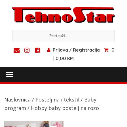
Skip
to
content
Prijava / Registracija
0
| 0,00 KM
Toggle main menu visibility
Naslovnica
/
Posteljina i tekstil
/
Baby
program
/ Hobby baby posteljina rozo