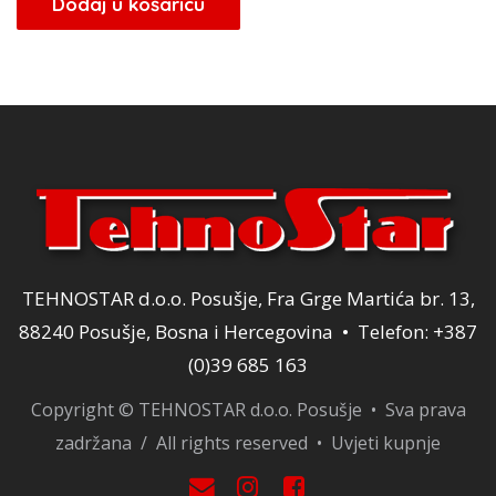
Dodaj u košaricu
je:
160,00 KM.
200,00 KM.
TEHNOSTAR d.o.o. Posušje, Fra Grge Martića br. 13,
88240 Posušje, Bosna i Hercegovina • Telefon: +387
(0)39 685 163
Copyright © TEHNOSTAR d.o.o. Posušje • Sva prava
zadržana / All rights reserved •
Uvjeti kupnje