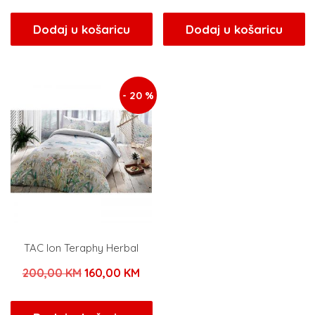
cijena
cijena
cijena
cijen
bila
je:
bila
je:
Dodaj u košaricu
Dodaj u košaricu
je:
96,00 KM.
je:
96,0
120,00 KM.
120,00 KM.
- 20 %
TAC Ion Teraphy Herbal
Izvorna
Trenutna
200,00
KM
160,00
KM
cijena
cijena
bila
je: