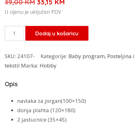
Izvorna
Trenutna
39,00
KM
33,15
KM
cijena
cijena
U cijenu je uključen PDV
bila
je:
je:
33,15 KM.
Hobby
Dodaj u košaricu
39,00 KM.
baby
posteljina
SKU:
24107-
Kategorije:
Baby program
,
Posteljina i
rozo
tekstil
Marka:
Hobby
količina
Opis
navlaka za jorgan(100×150)
donja plahta (120×180)
2 jastucnice (35×45)