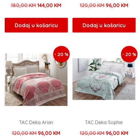
Izvorna
Trenutna
Izvorna
Tren
180,00
KM
144,00
KM
120,00
KM
96,00
KM
cijena
cijena
cijena
cijen
bila
je:
bila
je:
Dodaj u košaricu
Dodaj u košaricu
je:
144,00 KM.
je:
96,0
180,00 KM.
120,00 KM.
- 20 %
- 20 %
TAC Deka Arian
TAC Deka Sophie
Izvorna
Trenutna
Izvorna
Tren
120,00
KM
96,00
KM
120,00
KM
96,00
KM