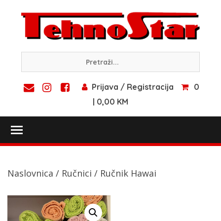
Skip
to
content
Prijava / Registracija
0
| 0,00 KM
Toggle main menu visibility
Naslovnica
/
Ručnici
/ Ručnik Hawai