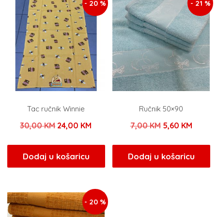
- 20 %
- 21 %
Tac ručnik Winnie
Ručnik 50×90
Izvorna
Trenutna
Izvorna
Trenu
30,00
KM
24,00
KM
7,00
KM
5,60
KM
cijena
cijena
cijena
cijena
bila
je:
bila
je:
Dodaj u košaricu
Dodaj u košaricu
je:
24,00 KM.
je:
5,60 K
30,00 KM.
7,00 KM.
- 20 %