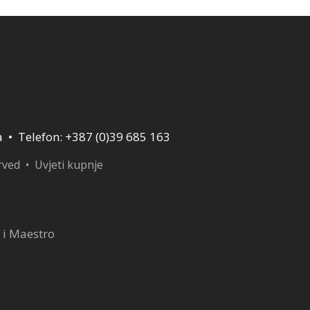
a • Telefon: +387 (0)39 685 163
erved •
Uvjeti kupnje
 i Maestro