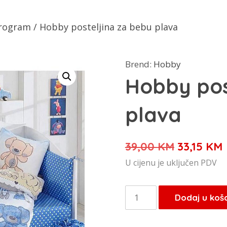
rogram
/ Hobby posteljina za bebu plava
Brend:
Hobby
Hobby pos
plava
Izvorna
39,00
KM
33,15
KM
cijena
U cijenu je uključen PDV
bila
j
je:
Hobby
Dodaj u koš
39,00 KM
posteljina
za