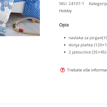
SKU:
24107-1
Kategorij
bebu
Hobby
plava
količina
Opis
navlaka za jorgan(1
donja plahta (120×1
2 jastucnice (35×45)
Trebate više informaci