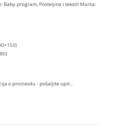
e:
Baby program
,
Posteljina i tekstil
Marka:
00×150)
80)
ja o proizvodu - pošaljite upit...