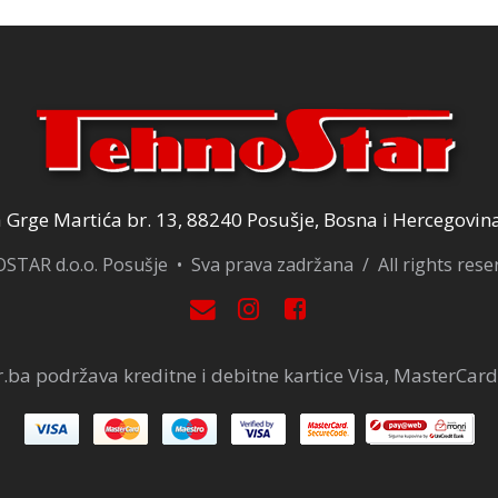
Grge Martića br. 13, 88240 Posušje, Bosna i Hercegovin
TAR d.o.o. Posušje • Sva prava zadržana / All rights res
.ba podržava kreditne i debitne kartice Visa, MasterCard