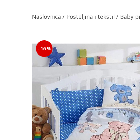
Naslovnica
/
Posteljina i tekstil
/
Baby p
- 16 %