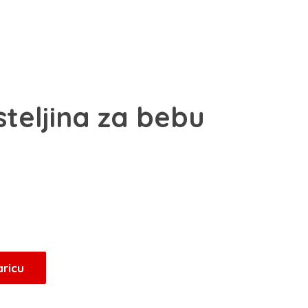
teljina za bebu
Trenutna
cijena
e:
33,15 KM.
aricu
.