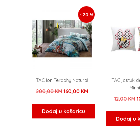
- 20 %
TAC Ion Teraphy Natural
TAC jastuk d
Minn
Izvorna
Trenutna
200,00
KM
160,00
KM
I
12,00
KM
1
cijena
cijena
c
bila
je:
Dodaj u košaricu
b
Dodaj u 
je:
160,00 KM.
j
200,00 KM.
1