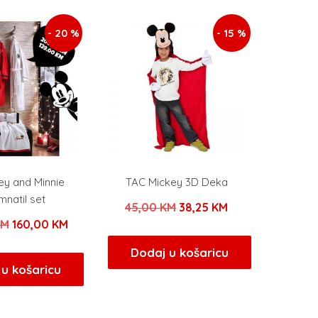
- 20 %
- 15 %
ey and Minnie
TAC Mickey 3D Deka
natil set
Izvorna
Trenutna
45,00
KM
38,25
KM
Izvorna
Trenutna
KM
160,00
KM
cijena
cijena
cijena
cijena
bila
je:
Dodaj u košaricu
bila
je:
u košaricu
je:
38,25 KM.
je:
160,00 KM.
45,00 KM.
200,00 KM.