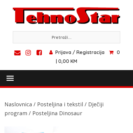
Skip
to
content
Prijava / Registracija
0
| 0,00 KM
Toggle main menu visibility
Naslovnica
/
Posteljina i tekstil
/
Dječiji
program
/ Posteljina Dinosaur