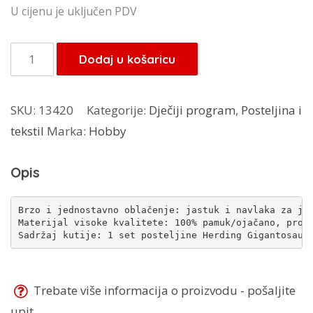
U cijenu je uključen PDV
Posteljina
Dodaj u košaricu
Dinosaur
količina
SKU:
13420
Kategorije:
Dječiji program
,
Posteljina i
tekstil
Marka:
Hobby
Opis
Brzo i jednostavno oblačenje: jastuk i navlaka za jor
Materijal visoke kvalitete: 100% pamuk/ojačano, proiz
Sadržaj kutije: 1 set posteljine Herding Gigantosaur
Trebate više informacija o proizvodu - pošaljite
upit...