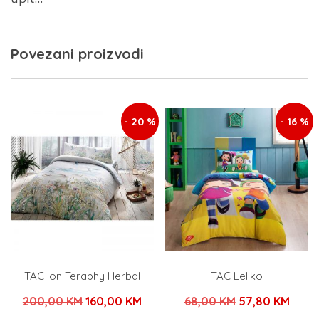
Povezani proizvodi
- 20 %
- 16 %
TAC Ion Teraphy Herbal
TAC Leliko
Izvorna
Trenutna
Izvorna
Tren
200,00
KM
160,00
KM
68,00
KM
57,80
KM