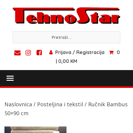
Skip
to
content
Prijava / Registracija
0
| 0,00 KM
Toggle main menu visibility
Naslovnica
/
Posteljina i tekstil
/ Ručnik Bambus
50×90 cm