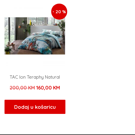
12,00 KM.
- 20 %
TAC Ion Teraphy Natural
Izvorna
Trenutna
200,00
KM
160,00
KM
cijena
cijena
bila
je:
Dodaj u košaricu
je:
160,00 KM.
200,00 KM.