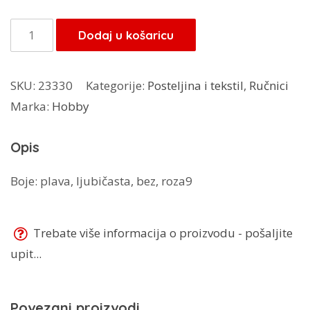
bila
je:
je:
9,00 KM.
Ručnik
Dodaj u košaricu
9,00 KM.
Bambus
50x90
SKU:
23330
Kategorije:
Posteljina i tekstil
,
Ručnici
cm
Marka:
Hobby
količina
Opis
Boje: plava, ljubičasta, bez, roza9
Trebate više informacija o proizvodu - pošaljite
upit...
Povezani proizvodi