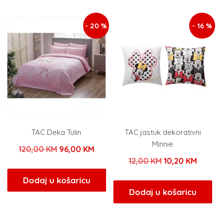
199,00 KM.
89,00 KM.
- 20 %
- 16 %
TAC Deka Tulin
TAC jastuk dekorativni
Minnie
Izvorna
Trenutna
120,00
KM
96,00
KM
Izvorna
Trenu
12,00
KM
10,20
KM
cijena
cijena
cijena
cijena
bila
je:
Dodaj u košaricu
bila
je:
Dodaj u košaricu
je:
96,00 KM.
je:
10,20
120,00 KM.