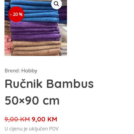
- 20 %
Brend:
Hobby
Ručnik Bambus
50×90 cm
Izvorna
Trenutna
9,00
KM
9,00
KM
cijena
cijena
U cijenu je uključen PDV