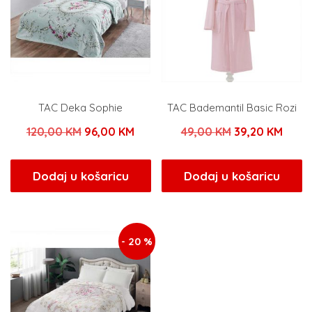
TAC Deka Sophie
TAC Bademantil Basic Rozi
Izvorna
Trenutna
Izvorna
Tren
120,00
KM
96,00
KM
49,00
KM
39,20
KM
cijena
cijena
cijena
cijen
bila
je:
bila
je:
Dodaj u košaricu
Dodaj u košaricu
je:
96,00 KM.
je:
39,20
120,00 KM.
49,00 KM.
- 20 %