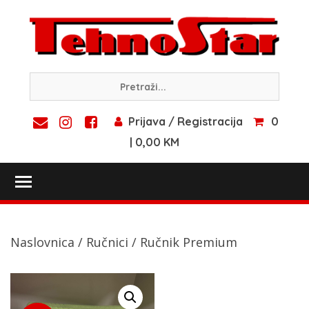
Skip
to
content
Prijava / Registracija
0
| 0,00 KM
Toggle main menu visibility
Naslovnica
/
Ručnici
/ Ručnik Premium