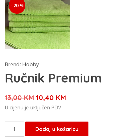
- 20 %
Brend:
Hobby
Ručnik Premium
Izvorna
Trenutna
13,00
KM
10,40
KM
cijena
cijena
U cijenu je uključen PDV
bila
je:
je:
10,40 KM.
Ručnik
Dodaj u košaricu
13,00 KM.
Premium