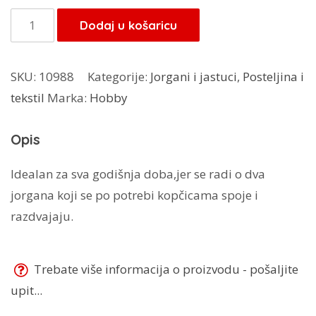
Jorgan
Dodaj u košaricu
4
godišnja
SKU:
10988
Kategorije:
Jorgani i jastuci
,
Posteljina i
doba
tekstil
Marka:
Hobby
140x200
cm
Opis
količina
Idealan za sva godišnja doba,jer se radi o dva
jorgana koji se po potrebi kopčicama spoje i
razdvajaju.
Trebate više informacija o proizvodu - pošaljite
upit...