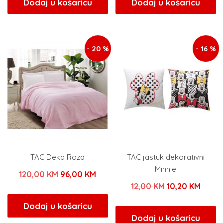
Dodaj u košaricu
Dodaj u košaricu
je:
38,25 KM.
je:
96,0
45,00 KM.
120,00 KM.
- 20 %
- 16 %
TAC Deka Roza
TAC jastuk dekorativni
Minnie
Izvorna
Trenutna
120,00
KM
96,00
KM
Izvorna
Trenu
12,00
KM
10,20
KM
cijena
cijena
cijena
cijena
bila
je:
Dodaj u košaricu
bila
je:
Dodaj u košaricu
je:
96,00 KM.