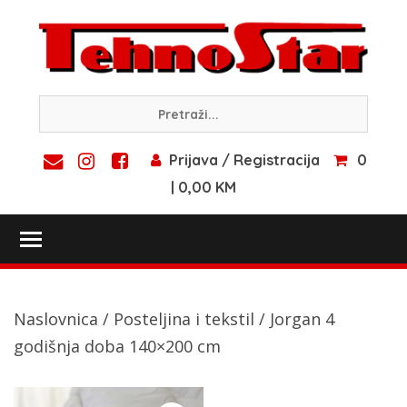
Skip
to
content
Prijava / Registracija
0
| 0,00 KM
Toggle main menu visibility
Naslovnica
/
Posteljina i tekstil
/ Jorgan 4
godišnja doba 140×200 cm