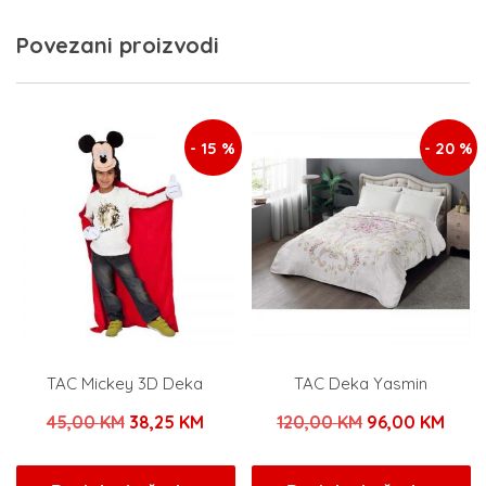
Povezani proizvodi
- 15 %
- 20 %
TAC Mickey 3D Deka
TAC Deka Yasmin
Izvorna
Trenutna
Izvorna
Tren
45,00
KM
38,25
KM
120,00
KM
96,00
KM
cijena
cijena
cijena
cijen
bila
je:
bila
je: