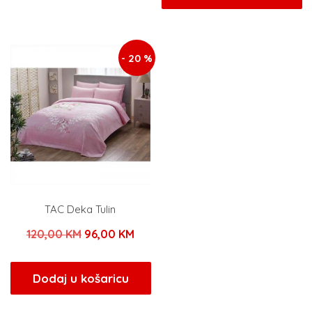
je:
10,20
120,00 KM.
12,00 KM.
- 20 %
TAC Deka Tulin
Izvorna
Trenutna
120,00
KM
96,00
KM
cijena
cijena
bila
je:
Dodaj u košaricu
je:
96,00 KM.