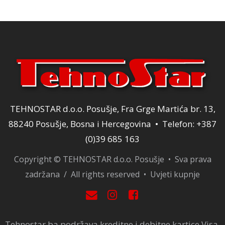
120,00 KM.
TEHNOSTAR d.o.o. Posušje, Fra Grge Martića br. 13,
88240 Posušje, Bosna i Hercegovina • Telefon: +387
(0)39 685 163
Copyright © TEHNOSTAR d.o.o. Posušje • Sva prava
zadržana / All rights reserved •
Uvjeti kupnje
Tehnostar.ba podržava kreditne i debitne kartice Visa,