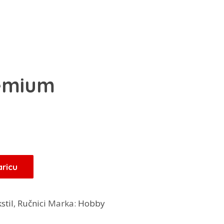
emium
enutna
jena
40 KM.
aricu
stil
,
Ručnici
Marka:
Hobby