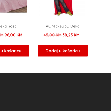
eka Roza
TAC Mickey 3D Deka
Izvorna
Trenutna
Izvorna
Trenutna
KM
96,00
KM
45,00
KM
38,25
KM
cijena
cijena
cijena
cijena
bila
je:
bila
je:
u košaricu
Dodaj u košaricu
je:
96,00 KM.
je:
38,25 KM.
120,00 KM.
45,00 KM.