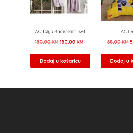
TAC Talya Bademantil set
TAC Le
Izvorna
Trenutna
I
180,00
KM
180,00
KM
68,00
KM
5
cijena
cijena
c
bila
je:
b
Dodaj u košaricu
Dodaj u 
je:
180,00 KM.
j
180,00 KM.
6