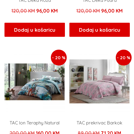
TAC Deka Roza
TAC Deka Pudra
Izvorna
Trenutna
Izvorna
Tren
120,00
KM
96,00
KM
120,00
KM
96,00
KM
cijena
cijena
cijena
cijen
bila
je:
bila
je:
Dodaj u košaricu
Dodaj u košaricu
je:
96,00 KM.
je:
96,0
120,00 KM.
120,00 KM.
- 20 %
- 20 %
TAC Ion Teraphy Natural
TAC prekrivac Barkok
Izvorna
Trenutna
Izvorna
Trenu
200,00
KM
160,00
KM
89,00
KM
71,20
KM