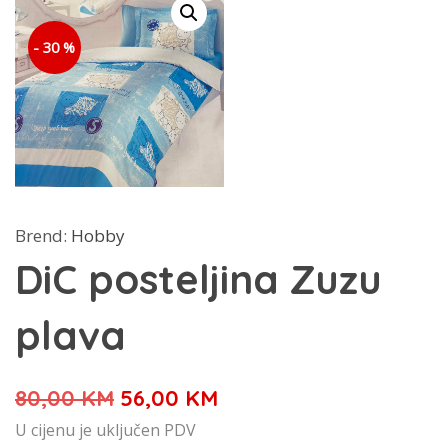
- 30 %
Brend:
Hobby
DiC posteljina Zuzu
plava
Izvorna
Trenutna
80,00
KM
56,00
KM
cijena
cijena
U cijenu je uključen PDV