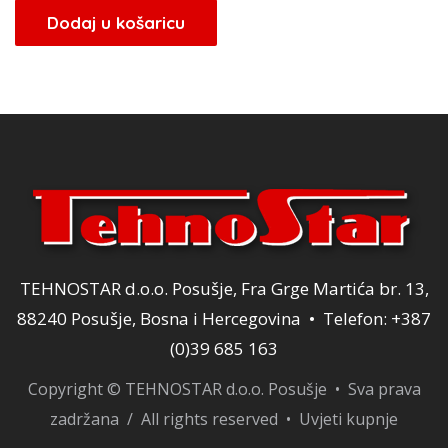
bila
je:
Dodaj u košaricu
je:
96,00 KM.
120,00 KM.
TEHNOSTAR d.o.o. Posušje, Fra Grge Martića br. 13,
88240 Posušje, Bosna i Hercegovina • Telefon: +387
(0)39 685 163
Copyright © TEHNOSTAR d.o.o. Posušje • Sva prava
zadržana / All rights reserved •
Uvjeti kupnje