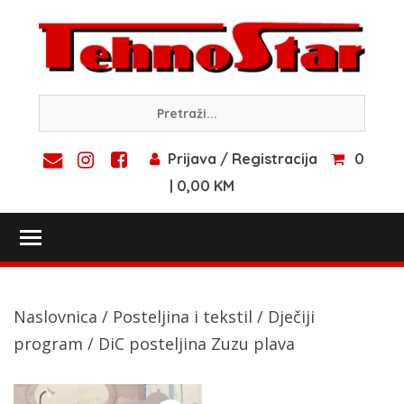
Skip
to
content
Prijava / Registracija
0
| 0,00 KM
Toggle main menu visibility
Naslovnica
/
Posteljina i tekstil
/
Dječiji
program
/ DiC posteljina Zuzu plava