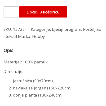
bila
je:
je:
56,00 KM.
DiC
Dodaj u košaricu
80,00 KM.
posteljina
Zuzu
SKU:
13723-
Kategorije:
Dječiji program
,
Posteljina
plava
i tekstil
Marka:
Hobby
količina
Opis
Materijal: 100% pamuk.
Dimenzije:
jastučnica (50x70cm),
navlaka za jorgan (160x220cm) i
donja plahta (180x240cm).