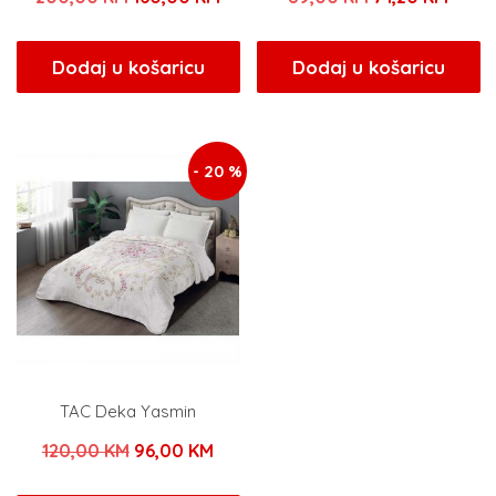
cijena
cijena
cijena
cijen
bila
je:
bila
je:
Dodaj u košaricu
Dodaj u košaricu
je:
160,00 KM.
je:
71,20
200,00 KM.
89,00 KM.
- 20 %
TAC Deka Yasmin
Izvorna
Trenutna
120,00
KM
96,00
KM
cijena
cijena