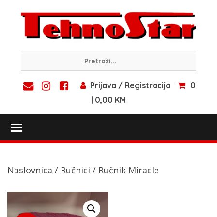
Skip
to
content
Prijava / Registracija
0
| 0,00 KM
Toggle main menu visibility
Naslovnica
/
Ručnici
/ Ručnik Miracle