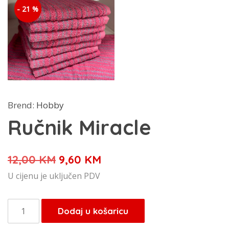
- 21 %
Brend:
Hobby
Ručnik Miracle
Izvorna
Trenutna
12,00
KM
9,60
KM
cijena
cijena
U cijenu je uključen PDV
bila
je:
je:
9,60 KM.
Ručnik
Dodaj u košaricu
12,00 KM.
Miracle