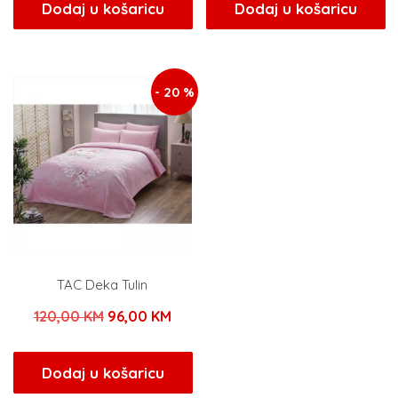
bila
je:
bila
je:
Dodaj u košaricu
Dodaj u košaricu
je:
39,20 KM.
je:
96,0
49,00 KM.
120,00 KM.
- 20 %
TAC Deka Tulin
Izvorna
Trenutna
120,00
KM
96,00
KM
cijena
cijena
bila
je:
Dodaj u košaricu
je:
96,00 KM.