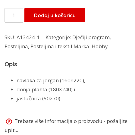
bila
je:
je:
80,75 KM.
Genc
Dodaj u košaricu
95,00 KM.
posteljina
Pink
SKU:
A13424-1
Kategorije:
Dječiji program
,
Berry
Posteljina
,
Posteljina i tekstil
Marka:
Hobby
količina
Opis
navlaka za jorgan (160×220),
donja plahta (180×240) i
jastučnica (50×70).
Trebate više informacija o proizvodu - pošaljite
upit...