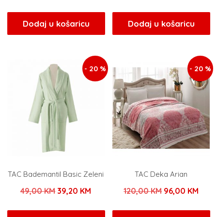
cijena
cijena
cijena
cijen
bila
je:
bila
je:
Dodaj u košaricu
Dodaj u košaricu
je:
10,20 KM.
je:
34,00
12,00 KM.
40,00 KM.
- 20 %
- 20 %
TAC Bademantil Basic Zeleni
TAC Deka Arian
Izvorna
Trenutna
Izvorna
Tren
49,00
KM
39,20
KM
120,00
KM
96,00
KM
cijena
cijena
cijena
cijen