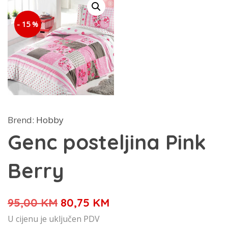
- 15 %
Brend:
Hobby
Genc posteljina Pink
Berry
Izvorna
Trenutna
95,00
KM
80,75
KM
cijena
cijena
U cijenu je uključen PDV