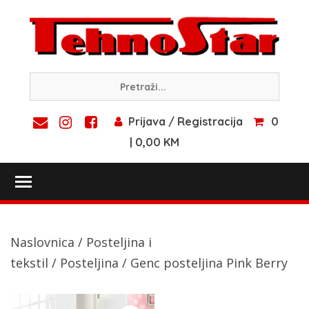
Skip
to
content
Prijava / Registracija
0
| 0,00 KM
Toggle main menu visibility
Naslovnica
/
Posteljina i
tekstil
/
Posteljina
/ Genc posteljina Pink Berry