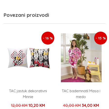
Povezani proizvodi
- 16 %
- 15 %
TAC jastuk dekorativni
TAC bademnatil Masa i
Minnie
medo
Izvorna
Trenutna
Izvorna
Tren
12,00
KM
10,20
KM
40,00
KM
34,00
KM