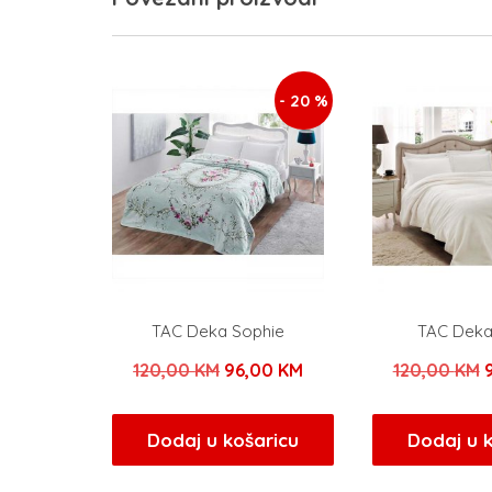
- 20 %
TAC Deka Sophie
TAC Deka 
Izvorna
Trenutna
120,00
KM
96,00
KM
120,00
KM
cijena
cijena
c
bila
je:
b
Dodaj u košaricu
Dodaj u 
je:
96,00 KM.
j