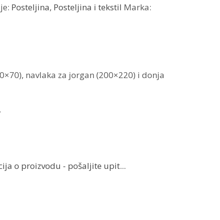
je:
Posteljina
,
Posteljina i tekstil
Marka:
50×70), navlaka za jorgan (200×220) i donja
.
ja o proizvodu - pošaljite upit...