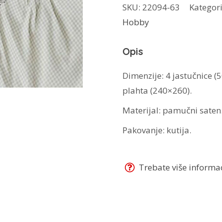
SKU:
22094-63
Kategori
Artemis
Hobby
Krem
količina
Opis
Dimenzije: 4 jastučnice (
plahta (240×260).
Materijal: pamučni saten
Pakovanje: kutija.
Trebate više informaci