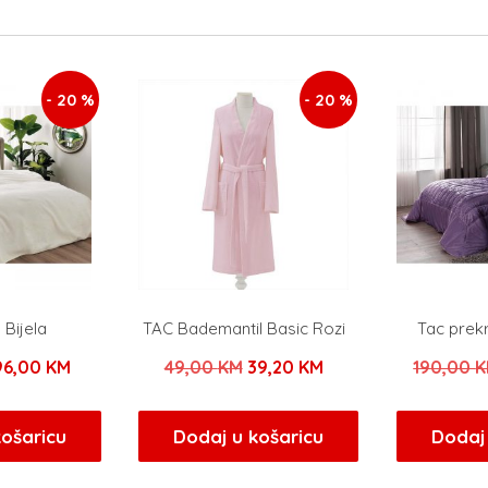
- 20 %
- 20 %
Bijela
TAC Bademantil Basic Rozi
Tac prek
Izvorna
Trenutna
Izvorna
Trenutna
96,00
KM
49,00
KM
39,20
KM
190,00
K
ijena
cijena
cijena
cijena
ila
je:
bila
je:
košaricu
Dodaj u košaricu
Dodaj 
e:
96,00 KM.
je:
39,20 KM.