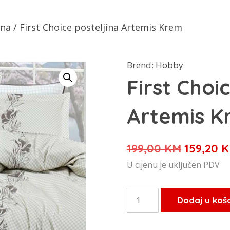
ina
/ First Choice posteljina Artemis Krem
Brend:
Hobby
First Choi
Artemis K
Izvorna
199,00
KM
159,20
K
cijena
U cijenu je uključen PDV
bila
je:
First
Dodaj u koš
199,00 K
Choice
posteljina