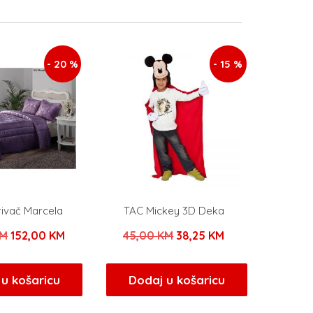
- 20 %
- 15 %
rivač Marcela
TAC Mickey 3D Deka
Izvorna
Trenutna
Izvorna
Trenutna
M
152,00
KM
45,00
KM
38,25
KM
cijena
cijena
cijena
cijena
bila
je:
bila
je:
u košaricu
Dodaj u košaricu
je:
152,00 KM.
je:
38,25 KM.