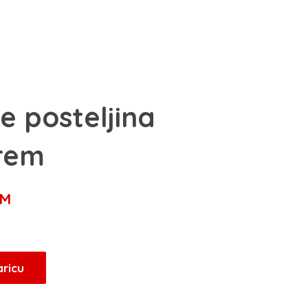
ce posteljina
rem
Trenutna
M
cijena
je:
159,20 KM.
aricu
M.