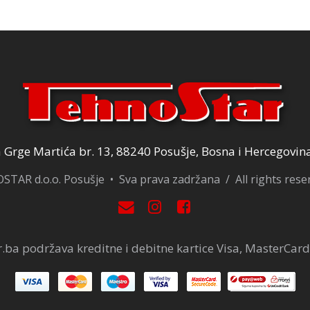
20,00 KM.
49,00 KM.
Grge Martića br. 13, 88240 Posušje, Bosna i Hercegovin
TAR d.o.o. Posušje • Sva prava zadržana / All rights res
.ba podržava kreditne i debitne kartice Visa, MasterCard