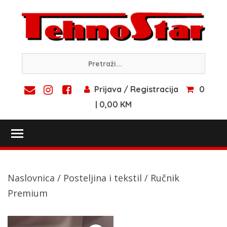
Skip
to
content
Prijava / Registracija
0
| 0,00 KM
Toggle main menu visibility
Naslovnica
/
Posteljina i tekstil
/ Ručnik
Premium