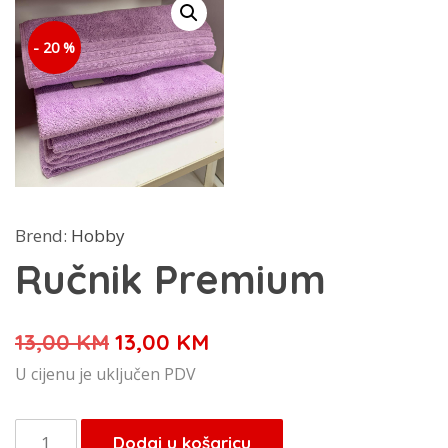
- 20 %
Brend:
Hobby
Ručnik Premium
Izvorna
Trenutna
13,00
KM
13,00
KM
cijena
cijena
U cijenu je uključen PDV
bila
je:
je:
13,00 KM.
Ručnik
Dodaj u košaricu