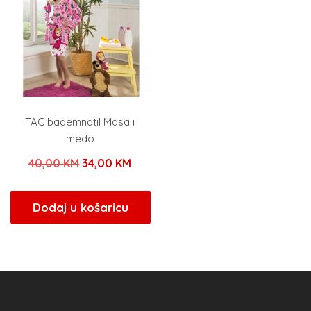
TAC bademnatil Masa i
medo
Izvorna
Trenutna
40,00
KM
34,00
KM
cijena
cijena
bila
je:
Dodaj u košaricu
je:
34,00 KM.
40,00 KM.