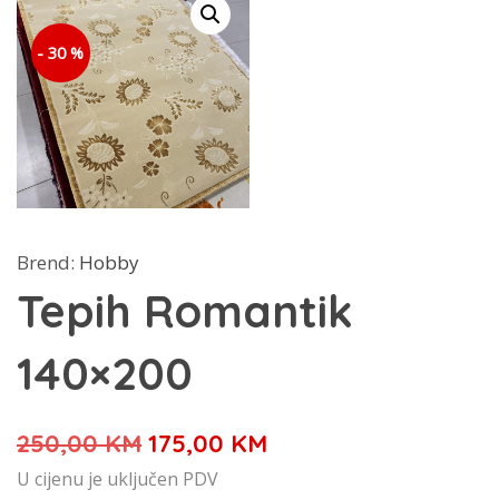
- 30 %
Brend:
Hobby
Tepih Romantik
140×200
Izvorna
Trenutna
250,00
KM
175,00
KM
cijena
cijena
U cijenu je uključen PDV