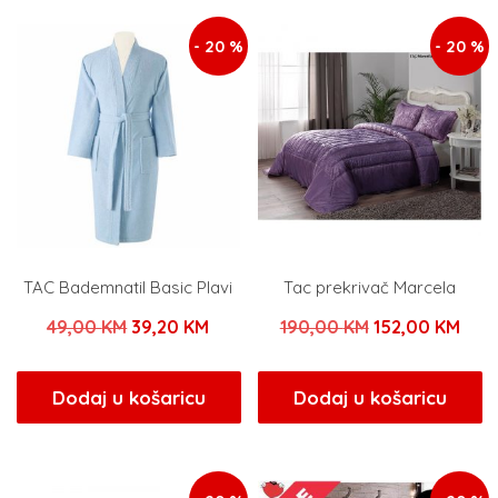
- 20 %
- 20 %
TAC Bademnatil Basic Plavi
Tac prekrivač Marcela
Izvorna
Trenutna
Izvorna
Tren
49,00
KM
39,20
KM
190,00
KM
152,00
KM
cijena
cijena
cijena
cije
bila
je:
bila
je:
Dodaj u košaricu
Dodaj u košaricu
je:
39,20 KM.
je:
152,
49,00 KM.
190,00 KM.