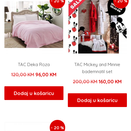
- 20 %
- 20 %
TAC Deka Roza
TAC Mickey and Minnie
bademnatil set
Izvorna
Trenutna
120,00
KM
96,00
KM
Izvorna
Tre
200,00
KM
160,00
KM
cijena
cijena
cijena
cije
bila
je:
Dodaj u košaricu
bila
je:
Dodaj u košaricu
je:
96,00 KM.
je:
160
120,00 KM.
200,00 KM.
- 20 %