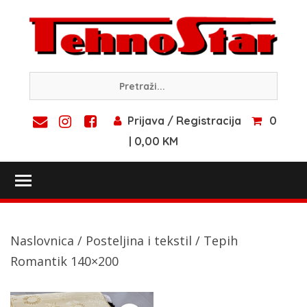
Skip
to
content
Prijava / Registracija
0
| 0,00 KM
Toggle main menu visibility
Naslovnica
/
Posteljina i tekstil
/ Tepih
Romantik 140×200