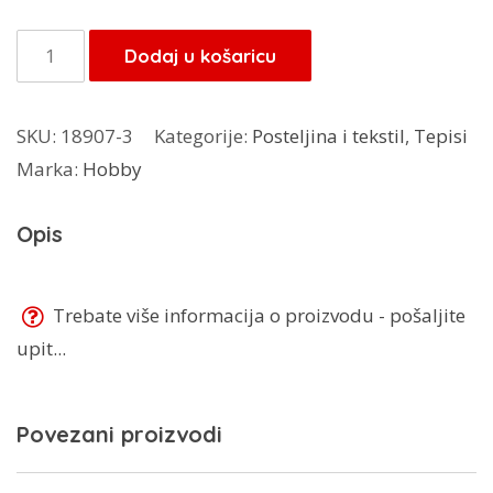
bila
je:
je:
175,00 KM.
Tepih
Dodaj u košaricu
250,00 KM.
Romantik
140x200
SKU:
18907-3
Kategorije:
Posteljina i tekstil
,
Tepisi
količina
Marka:
Hobby
Opis
Trebate više informacija o proizvodu - pošaljite
upit...
Povezani proizvodi