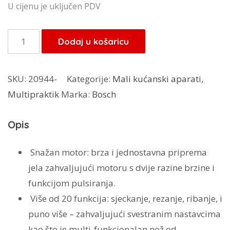
U cijenu je uključen PDV
Bosch
Dodaj u košaricu
multipraktik
MCM3100
SKU:
20944-
Kategorije:
Mali kućanski aparati
,
količina
Multipraktik
Marka:
Bosch
Opis
Snažan motor:
brza i jednostavna priprema
jela zahvaljujući motoru s dvije razine brzine i
funkcijom pulsiranja.
Više od 20 funkcija:
sjeckanje, rezanje, ribanje, i
puno više – zahvaljujući svestranim nastavcima
kao što je multi-funkcionalan nož od