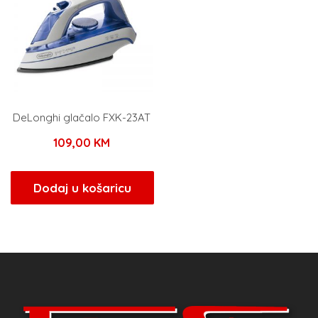
DeLonghi glačalo FXK-23AT
109,00
KM
Dodaj u košaricu