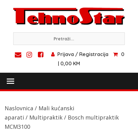
Skip
to
content
Prijava / Registracija
0
| 0,00 KM
Toggle main menu visibility
Naslovnica
/
Mali kućanski
aparati
/
Multipraktik
/ Bosch multipraktik
MCM3100