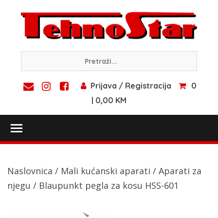
Skip
to
content
Prijava / Registracija
0
| 0,00 KM
Toggle main menu visibility
Naslovnica
/
Mali kućanski aparati
/
Aparati za
njegu
/ Blaupunkt pegla za kosu HSS-601