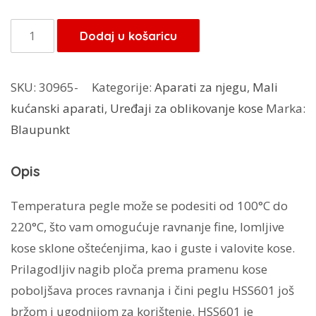
Blaupunkt
Dodaj u košaricu
pegla
za
SKU:
30965-
Kategorije:
Aparati za njegu
,
Mali
kosu
kućanski aparati
,
Uređaji za oblikovanje kose
Marka:
HSS-
Blaupunkt
601
količina
Opis
Temperatura pegle može se podesiti od 100°C do
220°C, što vam omogućuje ravnanje fine, lomljive
kose sklone oštećenjima, kao i guste i valovite kose.
Prilagodljiv nagib ploča prema pramenu kose
poboljšava proces ravnanja i čini peglu HSS601 još
bržom i ugodnijom za korištenje. HSS601 je