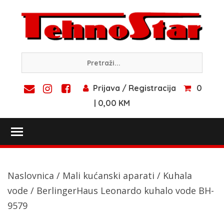
Skip
to
content
Prijava / Registracija
0
| 0,00 KM
Toggle main menu visibility
Naslovnica
/
Mali kućanski aparati
/
Kuhala
vode
/ BerlingerHaus Leonardo kuhalo vode BH-
9579