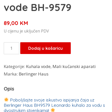
vode BH-9579
89,00
KM
U cijenu je uključen PDV
BerlingerHaus
Dodaj u košaricu
Leonardo
kuhalo
Kategorije:
Kuhala vode
,
Mali kućanski aparati
vode
Marka:
Berlinger Haus
BH-
9579
Opis
količina
Poboljšajte svoje iskustvo ispijanja čaja uz
Berlinger Haus BH9579 Leonardo kuhalo za vodu s
dvostrukim stijenkama!