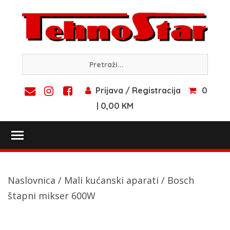
Skip
to
content
Prijava / Registracija
0
| 0,00 KM
Toggle main menu visibility
Naslovnica
/
Mali kućanski aparati
/ Bosch
štapni mikser 600W