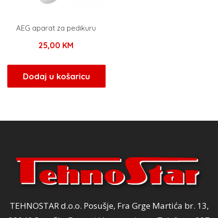
AEG aparat za pedikuru
25,00
KM
Dodaj u košaricu
TEHNOSTAR d.o.o. Posušje, Fra Grge Martića br. 13,