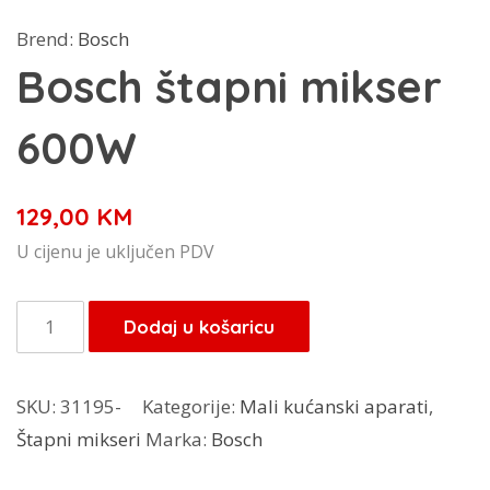
Brend:
Bosch
Bosch štapni mikser
600W
129,00
KM
U cijenu je uključen PDV
Bosch
Dodaj u košaricu
štapni
mikser
SKU:
31195-
Kategorije:
Mali kućanski aparati
,
600W
Štapni mikseri
Marka:
Bosch
količina