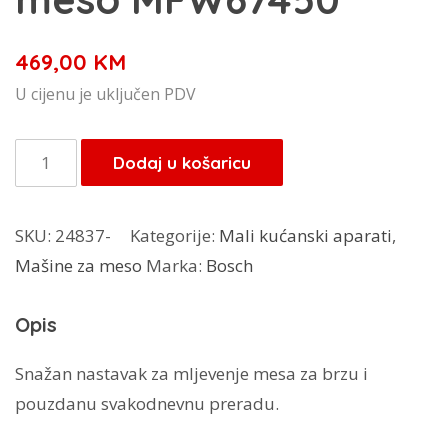
469,00
KM
U cijenu je uključen PDV
Bosch
Dodaj u košaricu
mašina
za
SKU:
24837-
Kategorije:
Mali kućanski aparati
,
meso
Mašine za meso
Marka:
Bosch
MFW67450
količina
Opis
Snažan nastavak za mljevenje mesa za brzu i
pouzdanu svakodnevnu preradu.