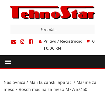
Skip
to
content
Prijava / Registracija
0
| 0,00 KM
Toggle main menu visibility
Naslovnica
/
Mali kućanski aparati
/
Mašine za
meso
/ Bosch mašina za meso MFW67450