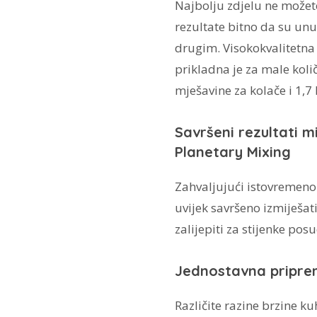
Najbolju zdjelu ne možete
rezultate bitno da su unut
drugim. Visokokvalitetna 
prikladna je za male koli
mješavine za kolače i 1,7 
Savršeni rezultati m
Planetary Mixing
Zahvaljujući istovremenom
uvijek savršeno izmiješati.
zalijepiti za stijenke pos
Jednostavna priprem
Različite razine brzine ku