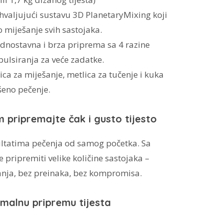
ahvaljujući sustavu 3D PlanetaryMixing koji
 miješanje svih sastojaka.
ednostavna i brza priprema sa 4 razine
pulsiranja za veće zadatke.
lica za miješanje, metlica za tučenje i kuka
šeno pečenje.
pripremajte čak i gusto tijesto
ultatima pečenja od samog početka. Sa
ripremiti velike količine sastojaka –
kanja, bez preinaka, bez kompromisa.
imalnu pripremu tijesta