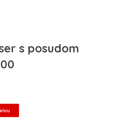
ser s posudom
00
aricu