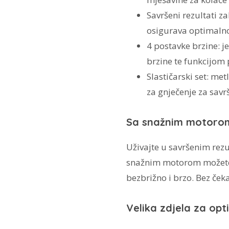
Savršeni rezultati z
osigurava optimalno
4 postavke brzine: j
brzine te funkcijom 
Slastičarski set: met
za gnječenje za savr
Sa snažnim motorom 
Uživajte u savršenim rez
snažnim motorom možete p
bezbrižno i brzo. Bez če
Velika zdjela za opt