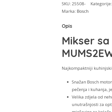
SKU:
25508-
Kategorije
posudom
Marka:
Bosch
MUMS2EW00
količina
Opis
Mikser s
MUMS2EW0
Najkompaktniji kuhinjski
Snažan Bosch motor 
pečenja i kuhanja, j
Velika zdjela od neh
unutrašnjosti za opt
mješavine za kolače i