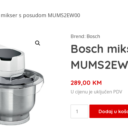
h mikser s posudom MUMS2EW00
Brend:
Bosch
Bosch mik
MUMS2EW
289,00
KM
U cijenu je uključen PDV
Bosch
Dodaj u koš
mikser
s