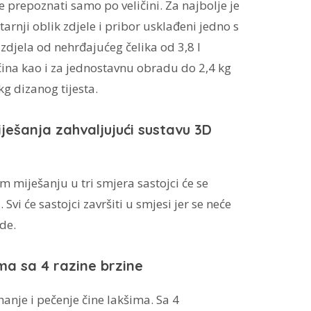
 prepoznati samo po veličini. Za najbolje je
arnji oblik zdjele i pribor usklađeni jedno s
zdjela od nehrđajućeg čelika od 3,8 l
čina kao i za jednostavnu obradu do 2,4 kg
kg dizanog tijesta.
iješanja zahvaljujući sustavu 3D
 miješanju u tri smjera sastojci će se
 Svi će sastojci završiti u smjesi jer se neće
ude.
a sa 4 razine brzine
hanje i pečenje čine lakšima. Sa 4