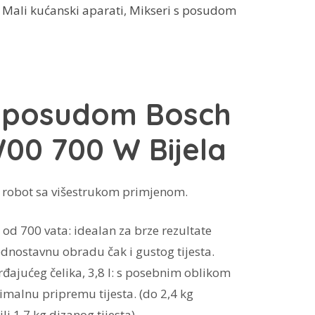
:
Mali kućanski aparati
,
Mikseri s posudom
a posudom Bosch
0 700 W Bijela
 robot sa višestrukom primjenom.
od 700 vata: idealan za brze rezultate
ednostavnu obradu čak i gustog tijesta.
rđajućeg čelika, 3,8 l: s posebnim oblikom
imalnu pripremu tijesta. (do 2,4 kg
li 1,7 kg dizanog tijesta)