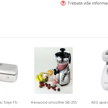
Trebate više informaci
c folije FS-
Kenwood smoothie SB-255
AEG apara