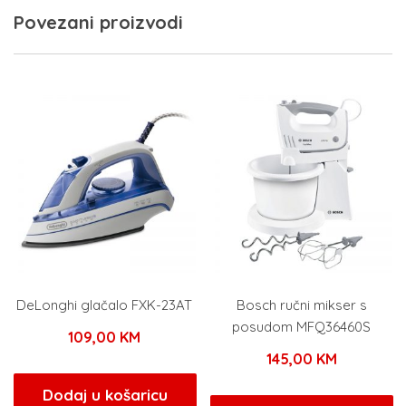
Povezani proizvodi
DeLonghi glačalo FXK-23AT
Bosch ručni mikser s
posudom MFQ36460S
109,00
KM
145,00
KM
Dodaj u košaricu