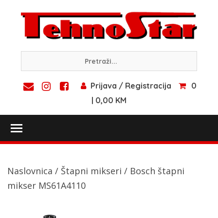
Skip
to
content
Prijava / Registracija
0
| 0,00 KM
Toggle main menu visibility
Naslovnica
/
Štapni mikseri
/ Bosch štapni
mikser MS61A4110