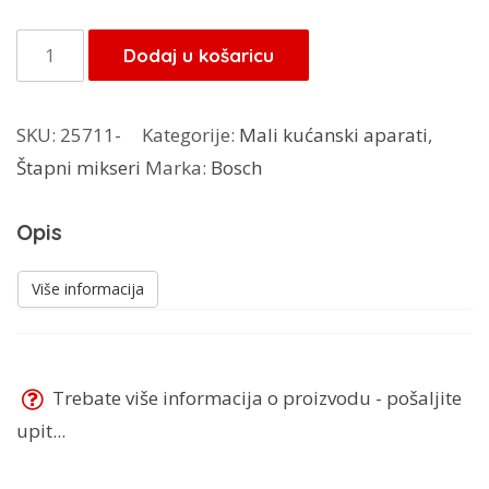
Bosch
Dodaj u košaricu
štapni
mikser
SKU:
25711-
Kategorije:
Mali kućanski aparati
,
MS61A4110
Štapni mikseri
Marka:
Bosch
količina
Opis
Više informacija
Trebate više informacija o proizvodu - pošaljite
upit...