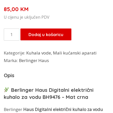
85,00
KM
U cijenu je uključen PDV
Berlinger
Dodaj u košaricu
Haus
Black
Kategorije:
Kuhala vode
,
Mali kućanski aparati
Vantage
Marka:
Berlinger Haus
kuhalo
vode
Opis
BH-
9476
Berlinger Haus Digitalni električni
količina
kuhalo za vodu BH9476 – Mat crna
Berlinger
Haus Digitalni električni kuhalo za vodu