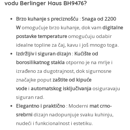
vodu Berlinger Haus BH9476?
Brzo kuhanje s preciznošću
:
Snaga od 2200
W
omogućuje brzo kuhanje, dok vam
digitalne
postavke temperature
omogućuju odabir
idealne topline za čaj, kavu i još mnogo toga.
Izdržljiv i siguran dizajn
:
Kućište od
borosilikatnog stakla
otporno je na mrlje i
izrađeno za dugotrajnost, dok sigurnosne
značajke poput
zaštite od kipuće
vode
i
automatskog isključivanja
osiguravaju
siguran rad.
Elegantno i praktično
: Moderni
mat crno-
srebrni
dizajn nadopunjuje svaku kuhinju,
nudeći i funkcionalnost i estetiku.