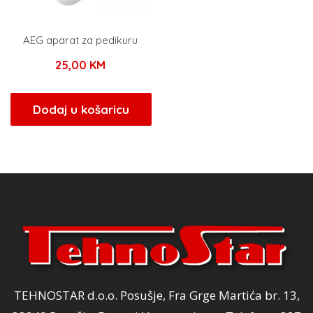
AEG aparat za pedikuru
25,00
KM
Dodaj u košaricu
TEHNOSTAR d.o.o. Posušje, Fra Grge Martića br. 13,