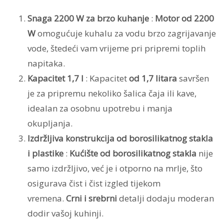
Snaga 2200 W za brzo kuhanje
:
Motor od 2200
W
omogućuje kuhalu za vodu brzo zagrijavanje
vode, štedeći vam vrijeme pri pripremi toplih
napitaka.
Kapacitet 1,7 l
: Kapacitet
od 1,7 litara
savršen
je za pripremu nekoliko šalica čaja ili kave,
idealan za osobnu upotrebu i manja
okupljanja.
Izdržljiva konstrukcija od borosilikatnog stakla
i plastike
:
Kućište od borosilikatnog stakla
nije
samo izdržljivo, već je i otporno na mrlje, što
osigurava čist i čist izgled tijekom
vremena.
Crni i srebrni
detalji dodaju moderan
dodir vašoj kuhinji.