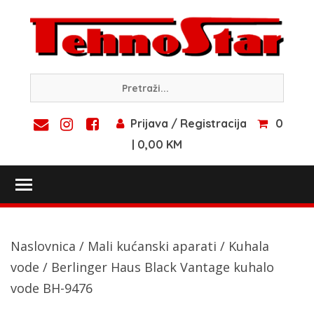
Skip
to
content
Prijava / Registracija
0
| 0,00 KM
Toggle main menu visibility
Naslovnica
/
Mali kućanski aparati
/
Kuhala
vode
/ Berlinger Haus Black Vantage kuhalo
vode BH-9476