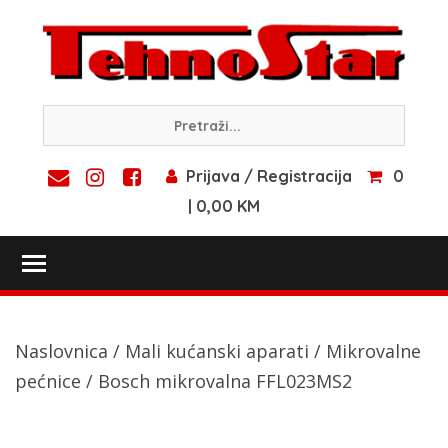
Skip
to
content
Prijava / Registracija
0
| 0,00 KM
Toggle main menu visibility
Naslovnica
/
Mali kućanski aparati
/
Mikrovalne
pećnice
/ Bosch mikrovalna FFL023MS2