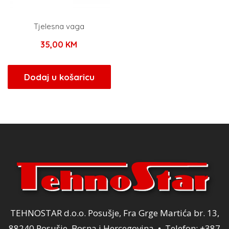
Tjelesna vaga
35,00
KM
Dodaj u košaricu
TEHNOSTAR d.o.o. Posušje, Fra Grge Martića br. 13,
88240 Posušje, Bosna i Hercegovina • Telefon: +387