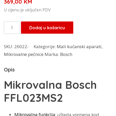
369,00
KM
U cijenu je uključen PDV
Bosch
Dodaj u košaricu
mikrovalna
FFL023MS2
SKU:
26022-
Kategorije:
Mali kućanski aparati
,
količina
Mikrovalne pećnice
Marka:
Bosch
Opis
Mikrovalna Bosch
FFL023MS2
Mikrovalna funkcija
: ušteda vremena kod