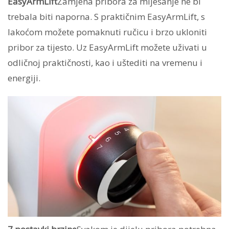
EasyArmLift
Zamjena pribora za miješanje ne bi
trebala biti naporna. S praktičnim EasyArmLift, s
lakoćom možete pomaknuti ručicu i brzo ukloniti
pribor za tijesto. Uz EasyArmLift možete uživati u
odličnoj praktičnosti, kao i uštediti na vremenu i
energiji.