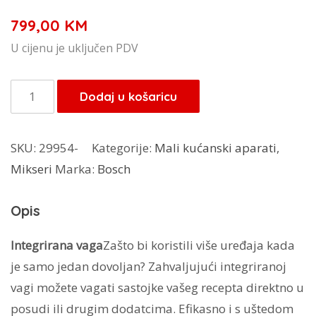
799,00
KM
U cijenu je uključen PDV
Bosch
Dodaj u košaricu
multipraktik
MUM5XW20
SKU:
29954-
Kategorije:
Mali kućanski aparati
,
količina
Mikseri
Marka:
Bosch
Opis
Integrirana vaga
Zašto bi koristili više uređaja kada
je samo jedan dovoljan? Zahvaljujući integriranoj
vagi možete vagati sastojke vašeg recepta direktno u
posudi ili drugim dodatcima. Efikasno i s uštedom