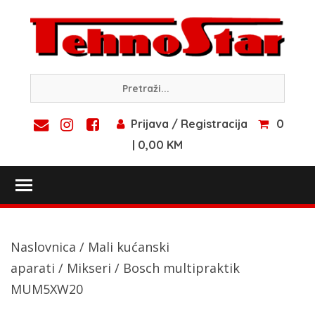
Skip
to
content
Prijava / Registracija
0
| 0,00 KM
Toggle main menu visibility
Naslovnica
/
Mali kućanski
aparati
/
Mikseri
/ Bosch multipraktik
MUM5XW20