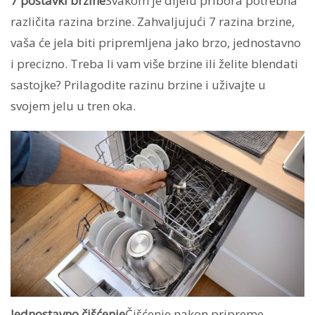
7 postavki brzine
Svakom je dijelu pribora potrebna
različita razina brzine. Zahvaljujući 7 razina brzine,
vaša će jela biti pripremljena jako brzo, jednostavno
i precizno. Treba li vam više brzine ili želite blendati
sastojke? Prilagodite razinu brzine i uživajte u
svojem jelu u tren oka.
Jednostavno čišćenje
Čišćenje nakon pripreme