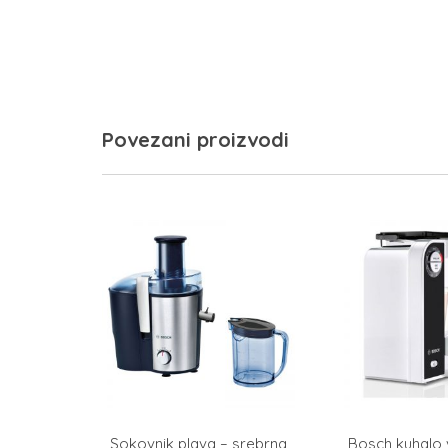
Povezani proizvodi
Sokovnik plava – srebrna
Bosch kuhalo