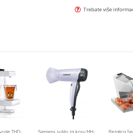
Trebate više informaci
 vode THD-
Siemens sušilo za kosu MH-
Rezalica Se