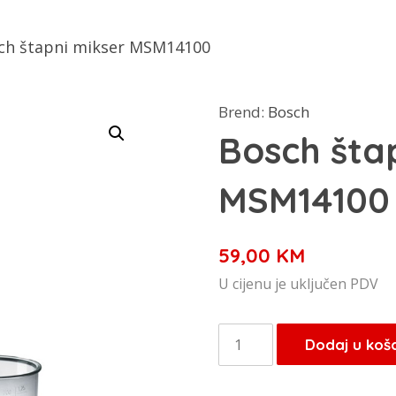
ch štapni mikser MSM14100
Brend:
Bosch
Bosch šta
MSM14100
59,00
KM
U cijenu je uključen PDV
Bosch
Dodaj u koš
štapni
mikser