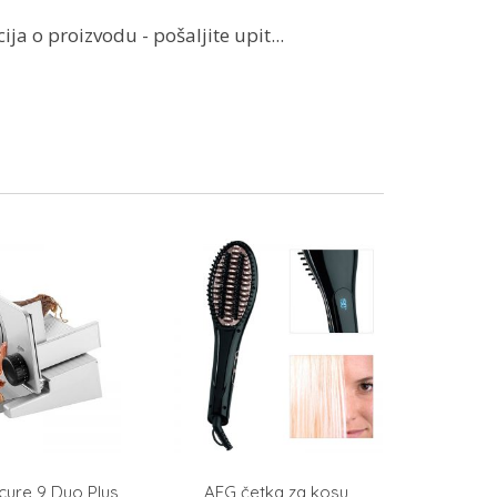
ja o proizvodu - pošaljite upit...
cure 9 Duo Plus
AEG četka za kosu