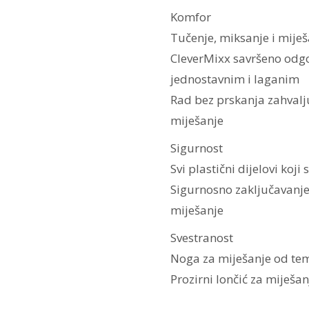
Komfor
Tučenje, miksanje i mije
CleverMixx savršeno odgov
jednostavnim i laganim
Rad bez prskanja zahvalj
miješanje
Sigurnost
Svi plastični dijelovi koj
Sigurnosno zaključavanje 
miješanje
Svestranost
Noga za miješanje od te
Prozirni lončić za miješ