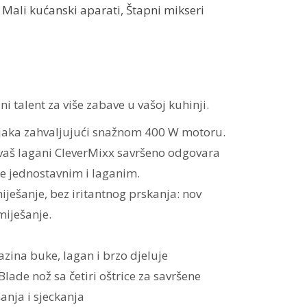
:
Mali kućanski aparati
,
Štapni mikseri
i talent za više zabave u vašoj kuhinji.
ojaka zahvaljujući snažnom 400 W motoru.
š lagani CleverMixx savršeno odgovara
ime jednostavnim i laganim.
iješanje, bez iritantnog prskanja: nov
miješanje.
zina buke, lagan i brzo djeluje
lade nož sa četiri oštrice za savršene
anja i sjeckanja