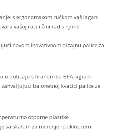
šanje: s ergonomskom ručkom vaš lagani
ara vašoj ruci i čini rad s njime
ujući novom inovativnom dizajnu palice za
i su u doticaju s hranom su BPA sigurni
zahvaljujući bajonetnoj kvačici palice za
mperaturno otporne plastike
anje sa skalom za merenje i poklopcem