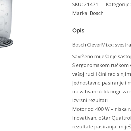
SKU:
21471-
Kategorije
MSM14100
Marka:
Bosch
količina
Opis
Bosch CleverMixx: svestran
Savršeno miješanje sast
S ergonomskom ručkom va
vašoj ruci i čini rad s nj
Jednostavno pasiranje i m
inovativan oblik noge za 
Izvrsni rezultati
Motor od 400 W – niska ra
Inovativan, oštar QuattroB
rezultate pasiranja, miješ