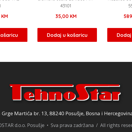
1
43101
5
0
KM
35,00
KM
58
košaricu
Dodaj u košaricu
Dodaj 
Grge Martića br. 13, 88240 Posušje, Bosna i Hercegovin
TAR d.o.o. Posušje • Sva prava zadržana / All rights res