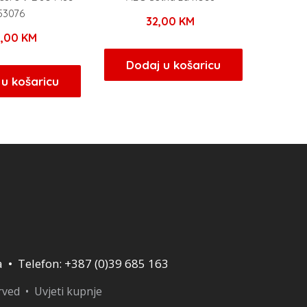
53076
32,00
KM
9,00
KM
Dodaj u košaricu
u košaricu
a • Telefon: +387 (0)39 685 163
erved •
Uvjeti kupnje