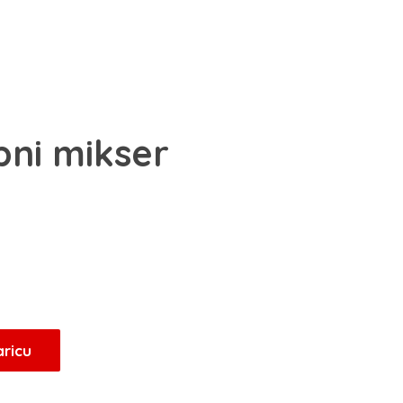
pni mikser
aricu