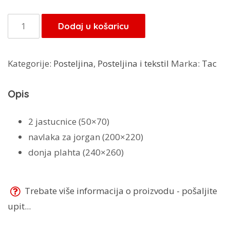
TAC
Dodaj u košaricu
posteljina
Antrasit
Kategorije:
Posteljina
,
Posteljina i tekstil
Marka:
Tac
količina
Opis
2 jastucnice (50×70)
navlaka za jorgan (200×220)
donja plahta (240×260)
Trebate više informacija o proizvodu - pošaljite
upit...